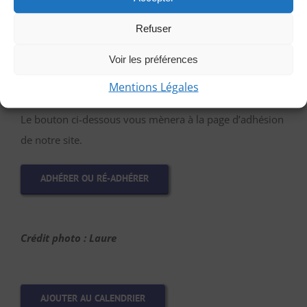
PARTICIPER EN TANT QU’INVITÉE
Refuser
Voir les préférences
Vous souhaitez adhérer ou réadhérer
:
Mentions Légales
Le bouton ci-dessous vous mènera à la page d’adhésion
de notre site.
ADHÉRER OU RÉ-ADHÉRER
Crédit photo : Laure
AJOUTER AU CALENDRIER