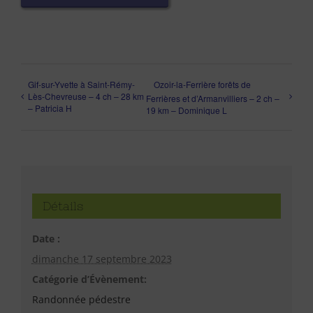
Gif-sur-Yvette à Saint-Rémy-
Ozoir-la-Ferrière forêts de
Lès-Chevreuse – 4 ch – 28 km
Ferrières et d’Armanvilliers – 2 ch –
– Patricia H
19 km – Dominique L
Détails
Date :
dimanche 17 septembre 2023
Catégorie d’Évènement:
Randonnée pédestre