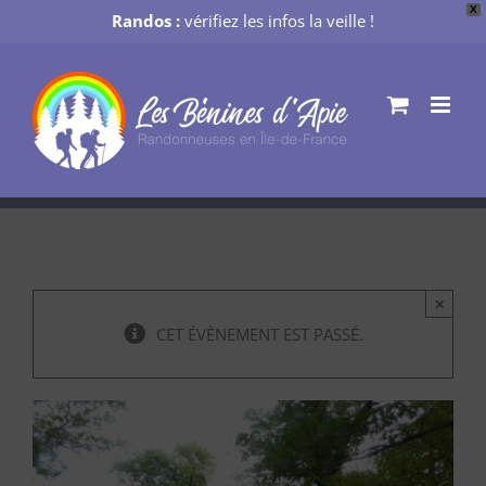
X
Randos :
vérifiez les infos la veille !
Passer
au
contenu
×
CET ÉVÈNEMENT EST PASSÉ.