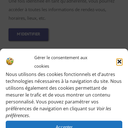
Une fois identifiée en tant qu’adhérente, vous pourrez
accéder à toutes les informations de rendez-vous,
horaires, lieux, etc.
M’IDENTIFIER
Gérer le consentement aux
Vous pouvez participer gratuitement à deux
cookies
Nous utilisons des cookies fonctionnels et d’autres
randonnées d’essai sans engagement de votre part
technologies nécessaires à la navigation du site. Nous
:
utilisons également des cookies permettant de
Cliquez sur le bouton ci-dessous et indiquez-nous votre
mesurer le trafic et de vous montrer un contenu
choix en laissant vos coordonnées pour que l’on puisse
personnalisé. Vous pouvez paramétrer vos
préférences de navigation en cliquant sur
Voir les
vous répondre en vous précisant le lieu de rendez-vous
préférences
.
et autres détails.
Accepter