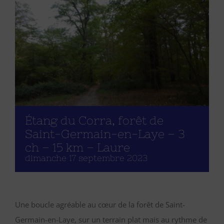
Étang du Corra, forêt de
Saint-Germain-en-Laye – 3
ch – 15 km – Laure
dimanche 17 septembre 2023
Une boucle agréable au cœur de la forêt de Saint-
Germain-en-Laye, sur un terrain plat mais au rythme de