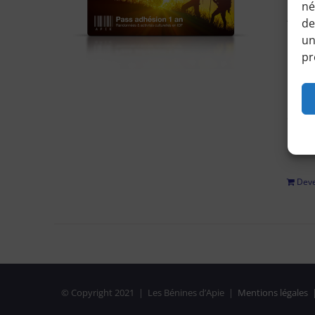
né
Accéd
de
horair
un
pr
Pour 
régle
adhési
privé
Deve
© Copyright 2021 | Les Bénines d’Apie |
Mentions légales