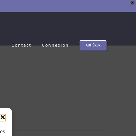
X
e
Contact
Connexion
ADHÉRER
ies