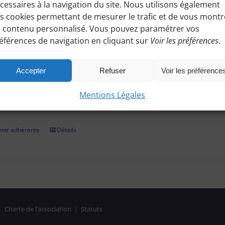
cessaires à la navigation du site. Nous utilisons également
ez à toutes les informations pratiques de nos excursions du diman
s cookies permettant de mesurer le trafic et de vous montr
es, conseils etc.), et participez à nos activités telles que des sorti
 contenu personnalisé. Vous pouvez paramétrer vos
éférences de navigation en cliquant sur
Voir les préférences
.
adhérer et faire vivre notre association, nous vous demandons un
r par chèque, virement bancaire (démarche à finaliser hors site, 
Accepter
Refuser
Voir les préférence
on confirmée, il vous suffira de vous identifier et de consulter le
Mentions Légales
es réservées aux Bénines d'Apie. Vous pouvez aussi nous deman
nir adhérente
Détails
|
Charte de l’association
|
Statuts