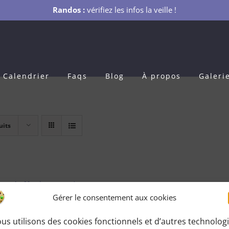
Randos :
vérifiez les infos la veille !
Calendrier
Faqs
Blog
À propos
Galeri
uits
s Adhésion 1 an
Gérer le consentement aux cookies
0
€
pour 1 an
us utilisons des cookies fonctionnels et d’autres technolog