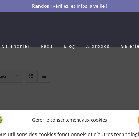
Randos :
vérifiez les infos la veille !
Calendrier
Faqs
Blog
À propos
Galeri
uits
s Adhésion 1 an
Gérer le consentement aux cookies
0
€
pour 1 an
us utilisons des cookies fonctionnels et d’autres technolog