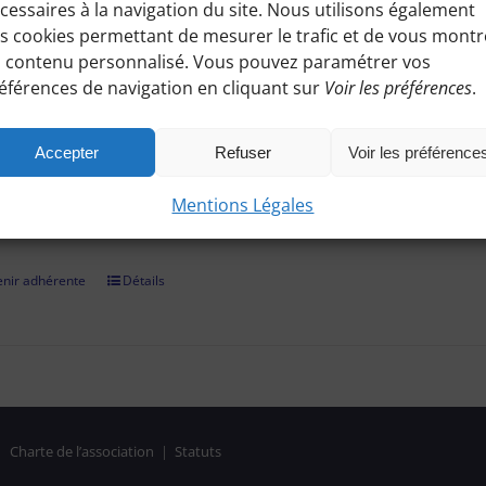
cessaires à la navigation du site. Nous utilisons également
ez à toutes les informations pratiques de nos excursions du diman
s cookies permettant de mesurer le trafic et de vous montr
es, conseils etc.), et participez à nos activités telles que des sorti
 contenu personnalisé. Vous pouvez paramétrer vos
éférences de navigation en cliquant sur
Voir les préférences
.
adhérer et faire vivre notre association, nous vous demandons un
r par chèque, virement bancaire (démarche à finaliser hors site, 
Accepter
Refuser
Voir les préférence
on confirmée, il vous suffira de vous identifier et de consulter le
Mentions Légales
es réservées aux Bénines d'Apie. Vous pouvez aussi nous deman
nir adhérente
Détails
|
Charte de l’association
|
Statuts