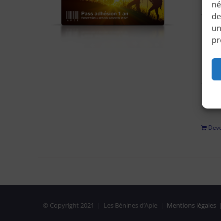
né
Accéd
de
horair
un
pr
Pour 
régle
adhési
privé
Deve
© Copyright 2021 | Les Bénines d’Apie |
Mentions légales