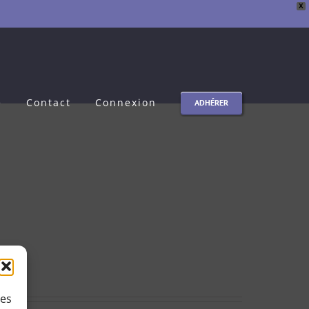
X
e
Contact
Connexion
ADHÉRER
ies