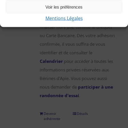
une participation annuelle de 25 €,
Voir les préférences
que vous pouvez régler par chèque,
Mentions Légales
virement bancaire (démarche à
finaliser hors site, comme le chèque)
ou Carte Bancaire. Dès votre adhésion
confirmée, il vous suffira de vous
identifier et de consulter le
Calendrier
pour accéder à toutes les
informations privées réservées aux
Bénines d'Apie. Vous pouvez aussi
nous demander de
participer à une
randonnée d'essai
.
Devenir
Détails
adhérente