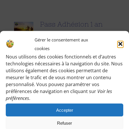
Pass Adhésion 1 an
25.00
€
pour 1 an
Gérer le consentement aux
cookies
Accédez à toutes les informations
Nous utilisons des cookies fonctionnels et d’autres
technologies nécessaires à la navigation du site. Nous
pratiques de nos excursions du
utilisons également des cookies permettant de
dimanche et des jours fériés (Point de
mesurer le trafic et de vous montrer un contenu
rendez-vous, horaires, conseils etc.), et
personnalisé. Vous pouvez paramétrer vos
participez à nos activités telles que des
préférences de navigation en cliquant sur
Voir les
préférences
.
sorties cinéma, pique-nique festifs...
Accepter
Pour adhérer et faire vivre notre
association, nous vous demandons
Refuser