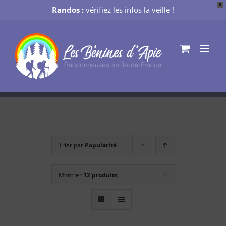
X
Randos :
vérifiez les infos la veille !
Passer
au
contenu
Trier par
Popularité
Montrer
12 produits