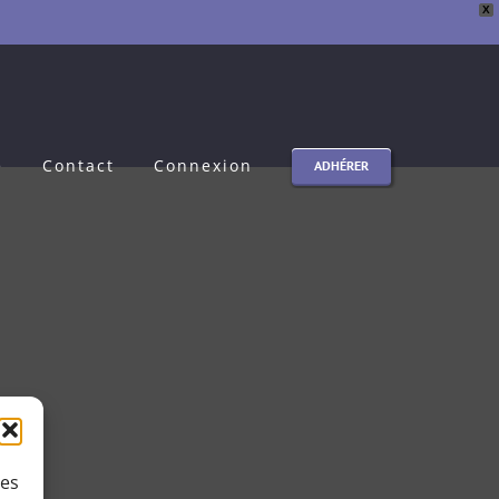
X
e
Contact
Connexion
ADHÉRER
ies