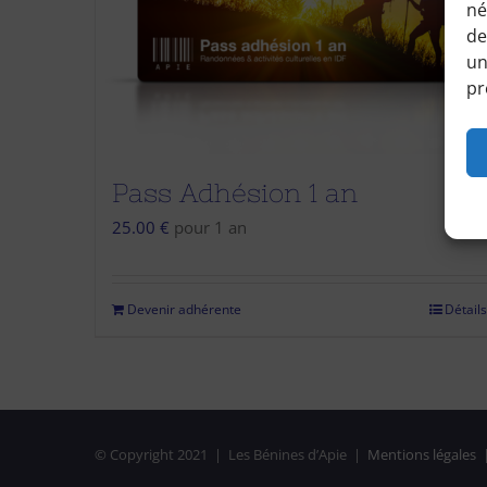
né
de
un
pr
Pass Adhésion 1 an
25.00
€
pour 1 an
Devenir adhérente
Détails
© Copyright 2021 | Les Bénines d’Apie |
Mentions légales