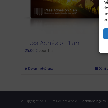
né
de
un
pr
Pass Adhésion 1 an
25.00
€
pour 1 an
Devenir adhérente
Détails
© Copyright 2021 | Les Bénines d’Apie |
Mentions légales