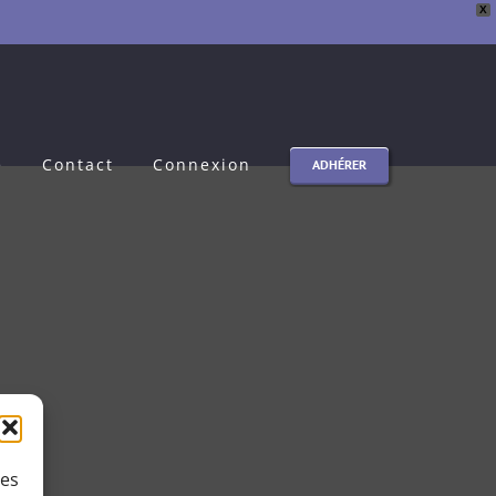
X
e
Contact
Connexion
ADHÉRER
ies