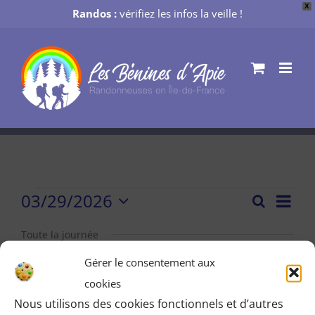
X
Randos :
vérifiez les infos la veille !
Passer
au
contenu
Évènements
03/29/2026
Nav
Recherch
Recher
Jour
Sélectionnez
de
for
et
une
Toute la journée
vue
date.
navigat
dimanche
Gérer le consentement aux
Évè
de
cookies
29
vues
Nous utilisons des cookies fonctionnels et d’autres