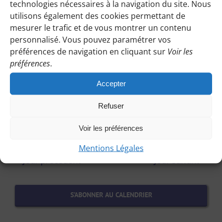
Évènem
technologies nécessaires à la navigation du site. Nous
mars
utilisons également des cookies permettant de
mesurer le trafic et de vous montrer un contenu
2026
personnalisé. Vous pouvez paramétrer vos
préférences de navigation en cliquant sur
Voir les
préférences
.
29 mars
Accepter
Mont Valérien – 1.5 ch – 12 km
Élisa R
Refuser
Voir les préférences
Mentions Légales
Jour précédent
Jour suivant
S’ABONNER AU CALENDRIER