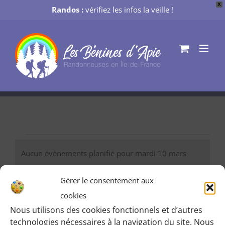
X
Randos :
vérifiez les infos la veille !
Passer
au
contenu
Évènements
Aucun évènements planifié pour mardi 10 mars
for
Notice
2026. Passer aux
évènements suivants
.
Gérer le consentement aux
mardi
cookies
03/10/2026
Nav
Recherch
Recher
Jour
10
Nous utilisons des cookies fonctionnels et d’autres
Sélectionnez
de
et
technologies nécessaires à la navigation du site. Nous