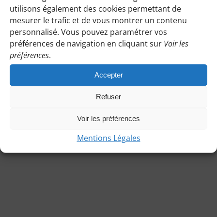
une
vue
mars
utilisons également des cookies permettant de
date.
navigat
Jour précédent
Jour suivant
Évè
mesurer le trafic et de vous montrer un contenu
de
2026
personnalisé. Vous pouvez paramétrer vos
vues
préférences de navigation en cliquant sur
Voir les
S’ABONNER AU CALENDRIER
préférences
.
Évènem
Accepter
Refuser
Voir les préférences
Mentions Légales