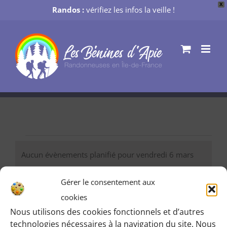
X
Randos :
vérifiez les infos la veille !
Passer
au
contenu
Évènements
Aucun évènements planifié pour vendredi 6 mars
for
Notice
2026. Passer aux
évènements suivants
.
Gérer le consentement aux
vendredi
cookies
03/06/2026
Nav
Recherch
Recher
Jour
6
Nous utilisons des cookies fonctionnels et d’autres
Sélectionnez
de
et
technologies nécessaires à la navigation du site. Nous