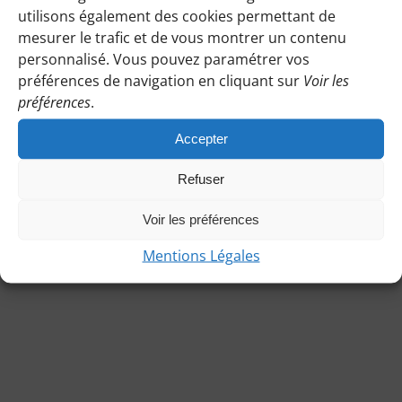
une
vue
mars
utilisons également des cookies permettant de
date.
navigat
Jour précédent
Jour suivant
Évè
mesurer le trafic et de vous montrer un contenu
de
2026
personnalisé. Vous pouvez paramétrer vos
vues
préférences de navigation en cliquant sur
Voir les
S’ABONNER AU CALENDRIER
préférences
.
Évènem
Accepter
Refuser
Voir les préférences
Mentions Légales