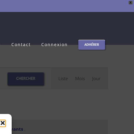
X
e
Contact
Connexion
ADHÉRER
Navigation
Liste
Mois
Jour
CHERCHER
de
vues
Évènement
s suivants
.