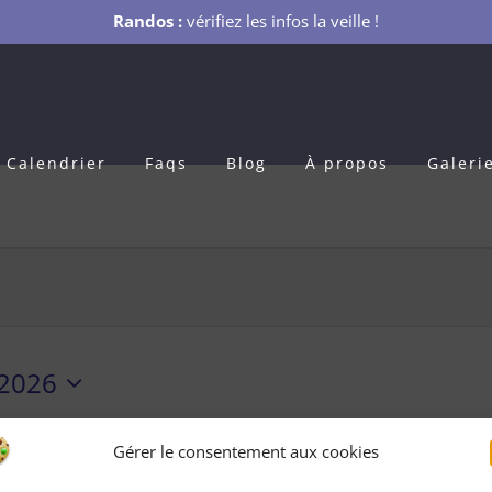
Randos :
vérifiez les infos la veille !
Calendrier
Faqs
Blog
À propos
Galeri
 2026
Gérer le consentement aux cookies
ements planifié pour lundi 2 mars 2026. Passer aux
évènement
Notice