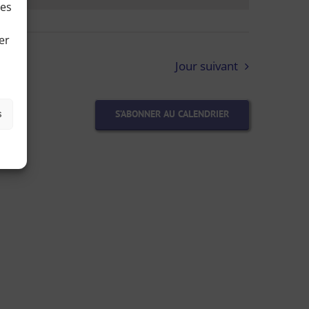
ies
er
Jour suivant
s
S’ABONNER AU CALENDRIER