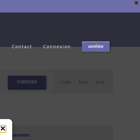
X
e
Contact
Connexion
ADHÉRER
Navigation
Liste
Mois
Jour
CHERCHER
de
vues
Évènement
nts suivants
.