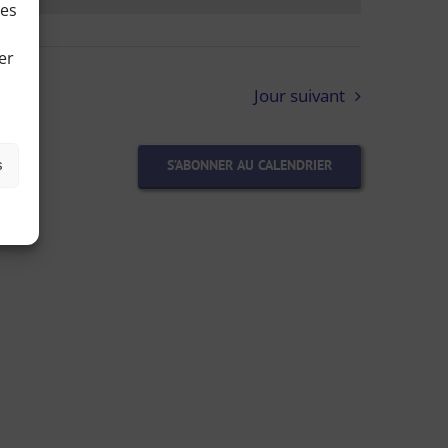
ies
er
Jour suivant
s
S’ABONNER AU CALENDRIER