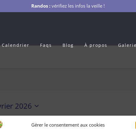
Randos :
vérifiez les infos la veille !
Calendrier
Faqs
Blog
À propos
Galeri
vrier 2026
Gérer le consentement aux cookies
ents planifié pour samedi 28 février 2026. Passer aux
évèneme
Notice