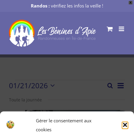
X
Randos :
vérifiez les infos la veille !
Passer
au
contenu
Évènements
01/21/2026
Nav
Recherch
Recher
Jour
Sélectionnez
de
for
et
une
Toute la journée
vue
date.
navigat
mercredi
Évè
de
Gérer le consentement aux
21
vues
cookies