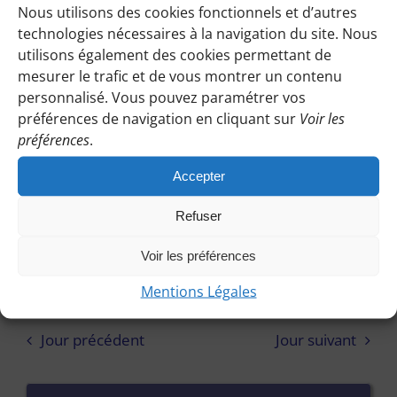
Évènem
janvier
Nous utilisons des cookies fonctionnels et d’autres
technologies nécessaires à la navigation du site. Nous
2026
utilisons également des cookies permettant de
mesurer le trafic et de vous montrer un contenu
personnalisé. Vous pouvez paramétrer vos
préférences de navigation en cliquant sur
Voir les
préférences
.
21 janvier
Accepter
D’Egly à la Forêt de la Roche
Refuser
Turpin – 16 Km – 2 CH – Domie
Voir les préférences
Mentions Légales
Jour précédent
Jour suivant