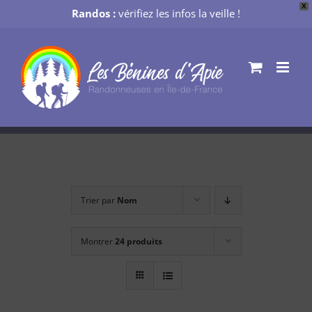
X
Randos :
vérifiez les infos la veille !
Passer
au
contenu
Trier par
Nom
Montrer
24 produits