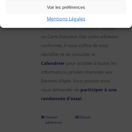
une participation annuelle de 25 €,
Voir les préférences
que vous pouvez régler par chèque,
Mentions Légales
virement bancaire (démarche à
finaliser hors site, comme le chèque)
ou Carte Bancaire. Dès votre adhésion
confirmée, il vous suffira de vous
identifier et de consulter le
Calendrier
pour accéder à toutes les
informations privées réservées aux
Bénines d'Apie. Vous pouvez aussi
nous demander de
participer à une
randonnée d'essai
.
Devenir
Détails
adhérente