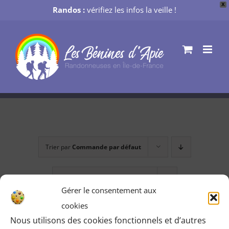
X
Randos :
vérifiez les infos la veille !
Passer
au
contenu
Trier par
Commande par défaut
Montrer
12 produits
Gérer le consentement aux
cookies
Nous utilisons des cookies fonctionnels et d’autres