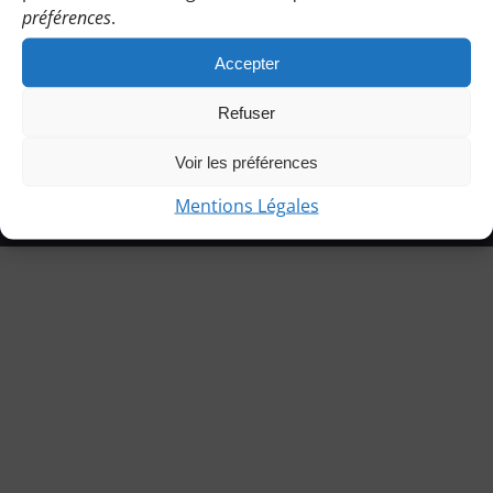
préférences
.
Accepter
Refuser
© Copyright 2021 | Les Bénines d’Apie |
Mentions légales
|
Voir les préférences
Charte de l’association
|
Statuts
Mentions Légales