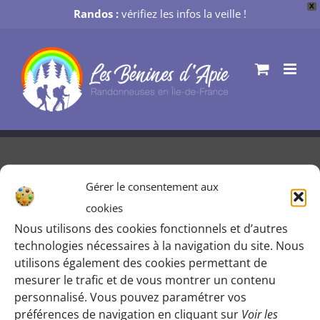
X
Randos :
vérifiez les infos la veille !
Passer
au
contenu
Gérer le consentement aux
Rando du soir, bonsoir… de Neuilly-
cookies
Plaisance à Nogent [CONFIRMÉE]
Nous utilisons des cookies fonctionnels et d’autres
technologies nécessaires à la navigation du site. Nous
Par
Gaïa [ webmaster ]
|
7 mars 2019
utilisons également des cookies permettant de
mesurer le trafic et de vous montrer un contenu
personnalisé. Vous pouvez paramétrer vos
préférences de navigation en cliquant sur
Voir les