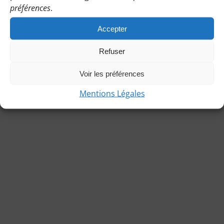
préférences
.
Accepter
Refuser
© Copyright 2021 | Les Bénines d’Apie |
Mentions légales
|
Charte de l’association
|
Statuts
Voir les préférences
Mentions Légales