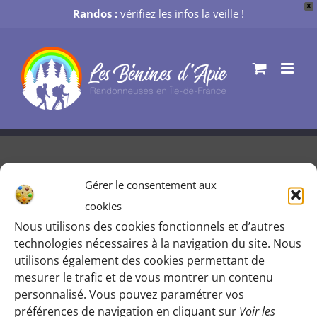
X
Randos :
vérifiez les infos la veille !
Passer
au
contenu
Gérer le consentement aux
Ourcq, bois et villages
cookies
Nous utilisons des cookies fonctionnels et d’autres
Par
Mélanie M
|
25 juin 2019
technologies nécessaires à la navigation du site. Nous
utilisons également des cookies permettant de
mesurer le trafic et de vous montrer un contenu
personnalisé. Vous pouvez paramétrer vos
préférences de navigation en cliquant sur
Voir les