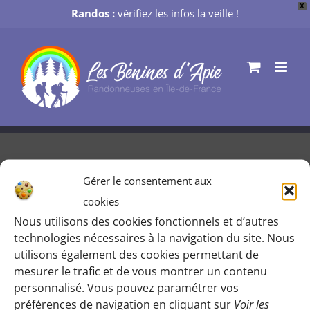
X
Randos :
vérifiez les infos la veille !
Passer
au
contenu
Gérer le consentement aux
Le moulin d’Ors
cookies
Nous utilisons des cookies fonctionnels et d’autres
Par
Mélanie M
|
25 juin 2019
technologies nécessaires à la navigation du site. Nous
utilisons également des cookies permettant de
mesurer le trafic et de vous montrer un contenu
personnalisé. Vous pouvez paramétrer vos
préférences de navigation en cliquant sur
Voir les