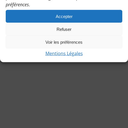
préférences
.
Accepter
Refuser
© Copyright 2021 | Les Bénines d’Apie |
Mentions légales
|
Charte de l’association
|
Statuts
Voir les préférences
Mentions Légales