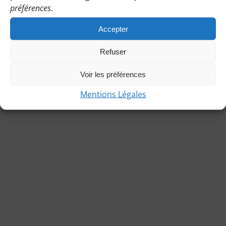
préférences
.
Accepter
Refuser
© Copyright 2021 | Les Bénines d’Apie |
Mentions légales
|
Charte de l’association
|
Statuts
Voir les préférences
Mentions Légales