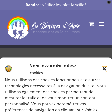
X
Randos :
vérifiez les infos la veille !
Passer
au
contenu
Gérer le consentement aux
Des îles de la Marne à l’arboretum
cookies
Nous utilisons des cookies fonctionnels et d’autres
Par
Mélanie M
|
27 juin 2019
technologies nécessaires à la navigation du site. Nous
utilisons également des cookies permettant de
mesurer le trafic et de vous montrer un contenu
personnalisé. Vous pouvez paramétrer vos
préférences de navigation en cliquant sur
Voir les