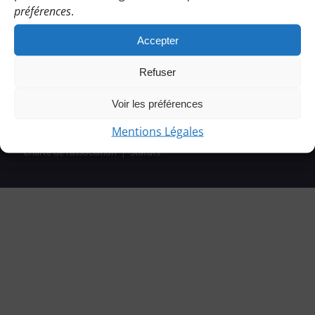
préférences
.
Accepter
Refuser
Voir les préférences
Mentions Légales
© Copyright 2021 | Les Bénines d’Apie |
Mentions légales
|
Charte de l’association
|
Statuts