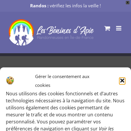
X
Randos :
vérifiez les infos la veille !
Passer
au
contenu
Gérer le consentement aux
Bords de Marne [CONFIRMÉE MAIS
cookies
MODIFIÉE]
Nous utilisons des cookies fonctionnels et d’autres
technologies nécessaires à la navigation du site. Nous
Possibilités retour modifiées.
utilisons également des cookies permettant de
mesurer le trafic et de vous montrer un contenu
Par
Gaïa [ webmaster ]
|
24 juin 2019
personnalisé. Vous pouvez paramétrer vos
préférences de navigation en cliquant sur
Voir les