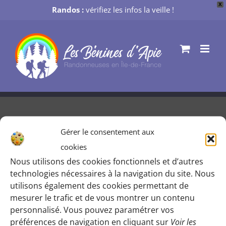
X
Randos :
vérifiez les infos la veille !
Passer
au
contenu
Gérer le consentement aux
Blandy les Tours
cookies
Nous utilisons des cookies fonctionnels et d’autres
Par
Mélanie M
|
25 juin 2019
technologies nécessaires à la navigation du site. Nous
utilisons également des cookies permettant de
mesurer le trafic et de vous montrer un contenu
personnalisé. Vous pouvez paramétrer vos
préférences de navigation en cliquant sur
Voir les