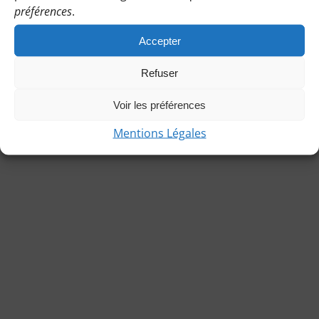
préférences
.
Accepter
Refuser
© Copyright 2021 | Les Bénines d’Apie |
Mentions légales
|
Charte de l’association
|
Statuts
Voir les préférences
Mentions Légales