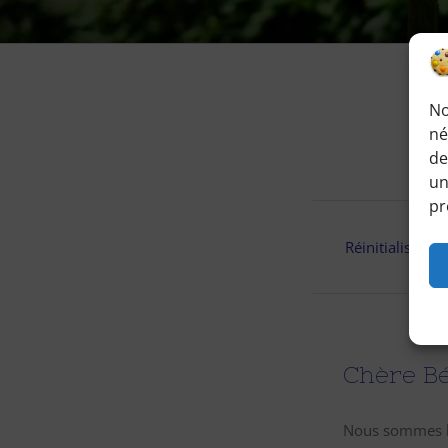
No
né
de
un
pr
Réinitialiser mo
Chère Bé
Nous sommes he