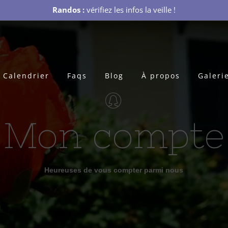
Randos :
vérifiez les infos la veille !
Calendrier
Faqs
Blog
À propos
Galeri
Mon compte
Heureuses de vous compter parmi nous