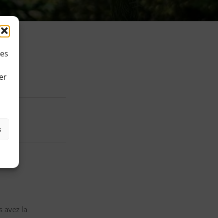
ies
er
s
 avez la