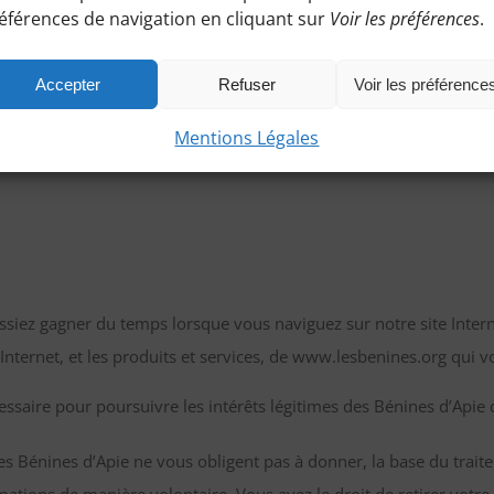
éférences de navigation en cliquant sur
Voir les préférences
.
es par Les Bénines d’Apie en relation avec les données vous concern
Accepter
Refuser
Voir les préférence
pie traiteront vos données à caractère personnel est le bon fonct
Mentions Légales
 Ces informations, telles que le courriel ou vos coordonnées posta
ssiez gagner du temps lorsque vous naviguez sur notre site Inter
Internet, et les produits et services, de www.lesbenines.org qui v
cessaire pour poursuivre les intérêts légitimes des Bénines d’Apie 
Les Bénines d’Apie ne vous obligent pas à donner, la base du trai