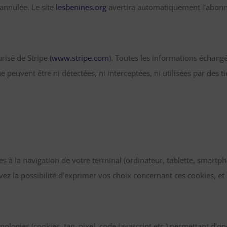
annulée. Le site
lesbenines.org
avertira automatiquement l’abonn
risé de Stripe (
www.stripe.com
). Toutes les informations échang
e peuvent être ni détectées, ni interceptées, ni utilisées par de
ées à la navigation de votre terminal (ordinateur, tablette, smartp
avez la possibilité d’exprimer vos choix concernant ces cookies, e
hnologies (cookies, tag, pixel, code Javascript etc.) permettant d’