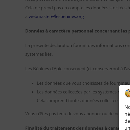
Cela ne prend pas en compte les données stockées à 
à
webmaster@lesbenines.org
Données à caractère personnel concernant les pe
La présente déclaration fournit des informations co
systèmes liés.
Les Bénines d’Apie conservent (et conserveront à l’av
Les données que vous choisissez de fournir aux
Les données collectées par les systèmes des Béni
Cela comprend toutes données collectées au moy
No
Vous n’êtes pas tenu de vous abonner ou de nous fo
né
de
un
Finalité du traitement des données à caractèr