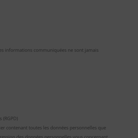
 Les informations communiquées ne sont jamais
es (RGPD)
ier contenant toutes les données personnelles que
pression des données personnelles vous concernant.