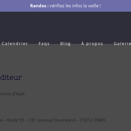
Randos :
vérifiez les infos la veille !
Calendrier
Faqs
Blog
À propos
Galeri
éditeur
énines d’Apie
enne – Boite 59 – 181 avenue Daumesnil – 75012 PARIS