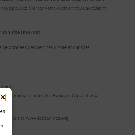
. Vous pouvez exercer votre droit en vous adressant
 son site internet
e de données des Bénines d’Apie et dans les
rement
 aux interactions entre Les Bénines d’Apie et vous.
ies
liser le site www.lesbenines.org
er