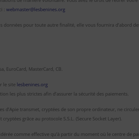
formations de manière volontaire. Vous avez le droit de retirer vo
i :
webmaster@lesbenines.org
vos données pour toute autre finalité, elle vous fournira d’abord de
isa, EuroCard, MasterCard, CB.
r le site
lesbenines.org
ion les plus strictes afin d’assurer la sécurité des paiements.
 d’Apie transmet, cryptées de son propre ordinateur, ne circulero
 cryptées grâce au protocole S.S.L. (Secure Socket Layer).
érée comme effective qu’à partir du moment où le centre de pai