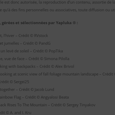
le est donc autorisée, la reproduction d’un contenu, assortie de l
tre qu’à des fins personnelles ou associatives, toute diffusion ou u
, gérées et sélectionnées par Yapluka ® :
, l’hiver – Crédit © RVstock
 et jumelles – Crédit © PandG
un levé de soleil – Crédit © PopTika
, vue de face – Crédit © Simona Pilolla
lking with backpacks – Crédit © Alex Brivol
oking at scenic view of fall foliage mountain landscape – Crédit
rédit © Sergei25
 together – Crédit © Jacob Lund
inbow Flag – Crédit © Angyalosi Beata
ck Rises To The Mountain – Crédit © Sergey Tinyakov
dit © A. and I. Kru