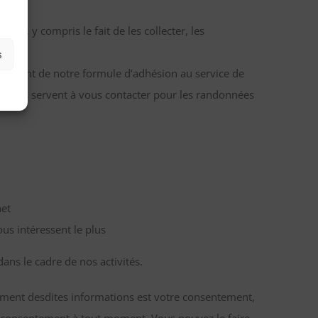
ant, y compris le fait de les collecter, les
s
ionnement de notre formule d’adhésion au service de
les nous servent à vous contacter pour les randonnées
net
ous intéressent le plus
dans le cadre de nos activités.
tement desdites informations est votre consentement,