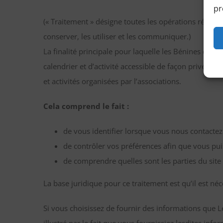
pr
(« Traitement » désigne toutes les opérations réalisé
conserver, les utiliser et les communiquer.)
La finalité principale pour laquelle les Bénines d’A
calendrier et d’activité accessible de façon privée.
et activités organisées par l’associations.
Cela comprend le fait :
de vous identifier lorsque vous nous contactez
de contrôler vos préférences afin que vous pui
de comprendre quelles sont les parties du site 
La base juridique pour ce traitement est qu’il est né
Si vous choisissez de fournir des informations que 