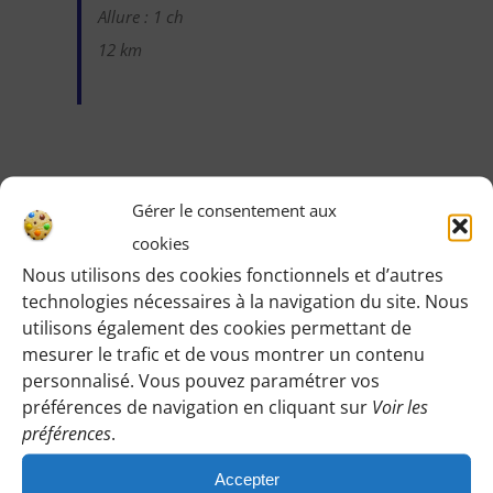
Allure : 1 ch
12 km
Identifiez-vous pour voir les détails de cette
Gérer le consentement aux
randonnée
:
cookies
Une fois identifiée en tant qu’adhérente, vous pourrez
Nous utilisons des cookies fonctionnels et d’autres
accéder ici à toutes les informations de rendez-vous,
technologies nécessaires à la navigation du site. Nous
horaires, lieux etc.
utilisons également des cookies permettant de
mesurer le trafic et de vous montrer un contenu
personnalisé. Vous pouvez paramétrer vos
M’IDENTIFIER
préférences de navigation en cliquant sur
Voir les
préférences
.
Accepter