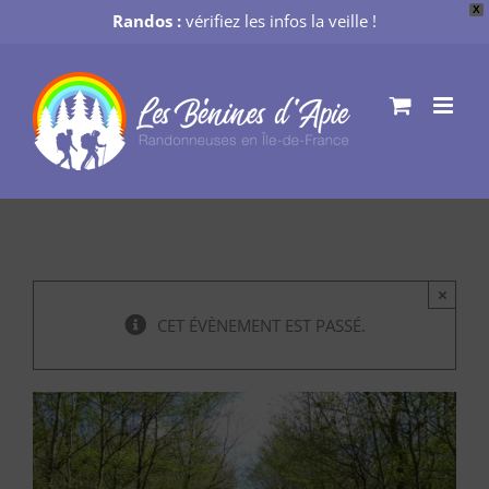
X
Randos :
vérifiez les infos la veille !
Passer
au
contenu
×
CET ÉVÈNEMENT EST PASSÉ.