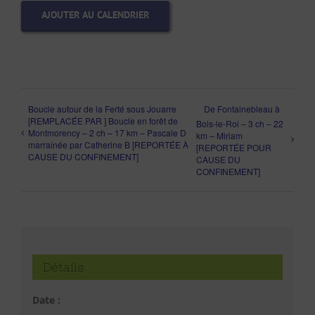
AJOUTER AU CALENDRIER
Boucle autour de la Ferté sous Jouarre
De Fontainebleau à
[REMPLACÉE PAR ] Boucle en forêt de
Bois-le-Roi – 3 ch – 22
Montmorency – 2 ch – 17 km – Pascale D
km – Miriam
marrainée par Catherine B [REPORTÉE À
[REPORTÉE POUR
CAUSE DU CONFINEMENT]
CAUSE DU
CONFINEMENT]
Détails
Date :