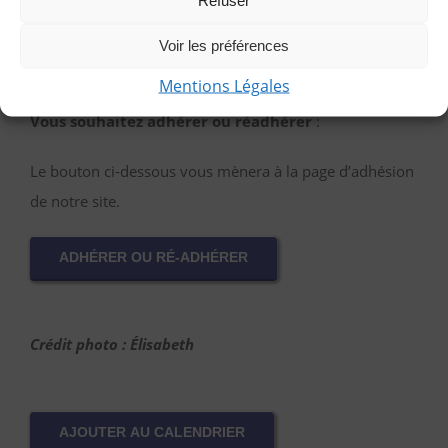
Refuser
PARTICIPER EN TANT QU’INVITÉE
Voir les préférences
Mentions Légales
Vous souhaitez adhérer ou réadhérer
:
Le bouton ci-dessous vous mènera à la page d’adhésion
de notre site.
ADHÉRER OU RÉ-ADHÉRER
Crédit photo : Élisabeth
AJOUTER AU CALENDRIER