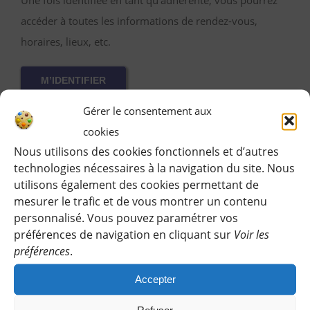
accéder à toutes les informations de rendez-vous,
horaires, lieux, etc.
M’IDENTIFIER
Gérer le consentement aux
cookies
Nous utilisons des cookies fonctionnels et d’autres
Vous pouvez participer gratuitement à deux
technologies nécessaires à la navigation du site. Nous
randonnées d’essai sans engagement de votre part
utilisons également des cookies permettant de
:
mesurer le trafic et de vous montrer un contenu
personnalisé. Vous pouvez paramétrer vos
Cliquez sur le bouton ci-dessous et indiquez-nous votre
préférences de navigation en cliquant sur
Voir les
choix en laissant vos coordonnées pour que l’on puisse
préférences
.
vous répondre en vous précisant le lieu de rendez-vous
Accepter
et autres détails.