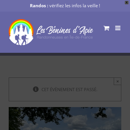
X
Randos :
vérifiez les infos la veille !
Passer
au
contenu
×
CET ÉVÈNEMENT EST PASSÉ.