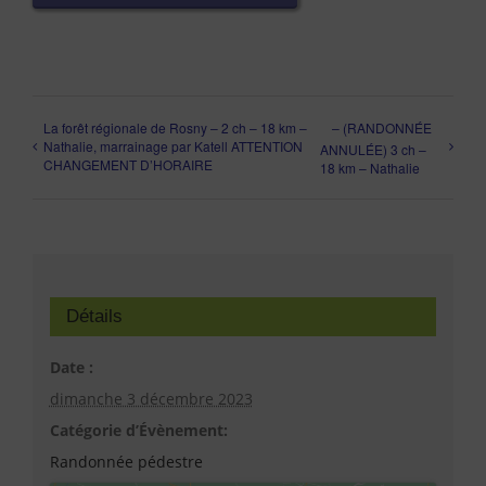
La forêt régionale de Rosny – 2 ch – 18 km –
– (RANDONNÉE
Nathalie, marrainage par Katell ATTENTION
ANNULÉE) 3 ch –
CHANGEMENT D’HORAIRE
18 km – Nathalie
Détails
Date :
dimanche 3 décembre 2023
Catégorie d’Évènement:
Randonnée pédestre