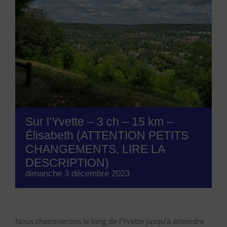
Sur l’Yvette – 3 ch – 15 km –
Élisabeth (ATTENTION PETITS
CHANGEMENTS, LIRE LA
DESCRIPTION)
dimanche 3 décembre 2023
Nous cheminerons le long de l’Yvette jusqu’à atteindre