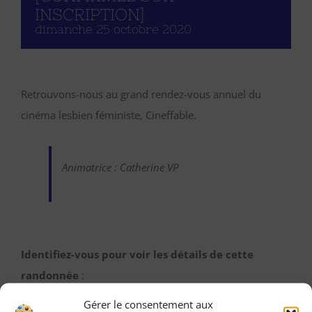
INSCRIPTION]
dimanche 25 octobre 2020
Retrouvons-nous au grand rendez-vous annuel du
cinéma lesbien féministe, Cineffable.
Animatrice : Catherine VP
Identifiez-vous pour voir les détails de cette
randonnée
:
Une fois identifiée en tant qu’adhérente, vous pourrez
Gérer le consentement aux