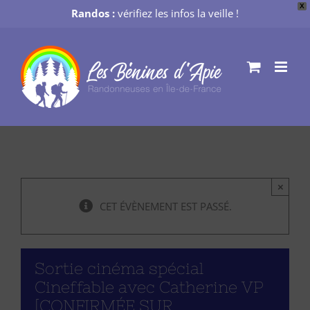
X
Randos :
vérifiez les infos la veille !
Passer
au
contenu
×
CET ÉVÈNEMENT EST PASSÉ.
Sortie cinéma spécial
Cineffable avec Catherine VP
[CONFIRMÉE SUR