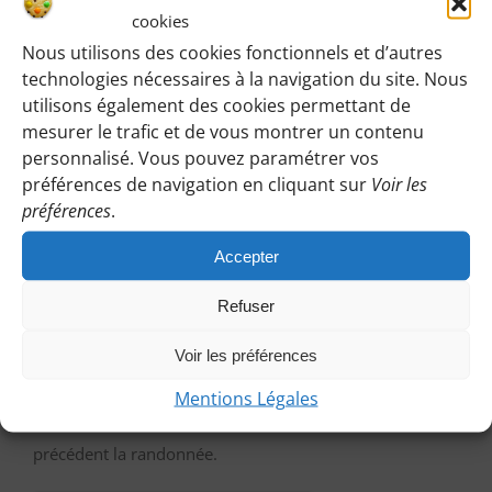
accéder ici à toutes les informations de rendez-vous,
cookies
horaires, lieux etc.
Nous utilisons des cookies fonctionnels et d’autres
technologies nécessaires à la navigation du site. Nous
M’IDENTIFIER
utilisons également des cookies permettant de
mesurer le trafic et de vous montrer un contenu
personnalisé. Vous pouvez paramétrer vos
préférences de navigation en cliquant sur
Voir les
préférences
.
Vous pouvez participer à une randonnée d’essai
sans engagement de votre part :
Accepter
Cliquez sur le bouton ci-dessous et indiquez-nous votre
Refuser
choix en laissant vos coordonnées pour que l’on puisse
vous répondre en vous précisant le lieu de rendez-vous
Voir les préférences
et autres détails. Afin que nous puissions vous répondre
Mentions Légales
a temps, contactez-nous au plus tard le vendredi
précédent la randonnée.