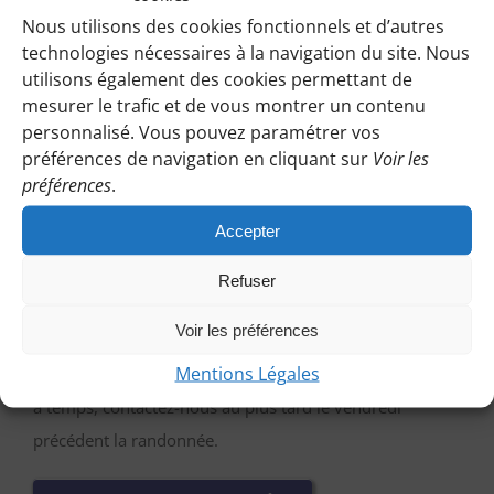
Nous utilisons des cookies fonctionnels et d’autres
horaires, lieux etc.
technologies nécessaires à la navigation du site. Nous
utilisons également des cookies permettant de
M’IDENTIFIER
mesurer le trafic et de vous montrer un contenu
personnalisé. Vous pouvez paramétrer vos
préférences de navigation en cliquant sur
Voir les
préférences
.
Vous pouvez participer à une randonnée d’essai
Accepter
sans engagement de votre part :
Cliquez sur le bouton ci-dessous et indiquez-nous votre
Refuser
choix en laissant vos coordonnées pour que l’on puisse
Voir les préférences
vous répondre en vous précisant le lieu de rendez-vous
Mentions Légales
et autres détails. Afin que nous puissions vous répondre
a temps, contactez-nous au plus tard le vendredi
précédent la randonnée.