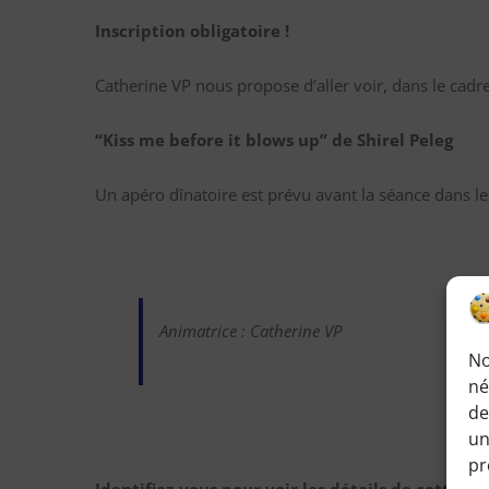
Inscription obligatoire !
Catherine VP nous propose d’aller voir, dans le cadre 
“Kiss me before it blows up” de Shirel Peleg
Un apéro dînatoire est prévu avant la séance dans l
Animatrice : Catherine VP
No
né
de
un
pr