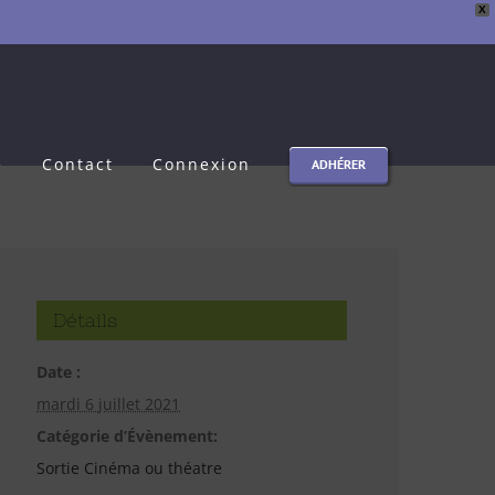
X
e
Contact
Connexion
ADHÉRER
Détails
Date :
mardi 6 juillet 2021
Catégorie d’Évènement:
Sortie Cinéma ou théatre