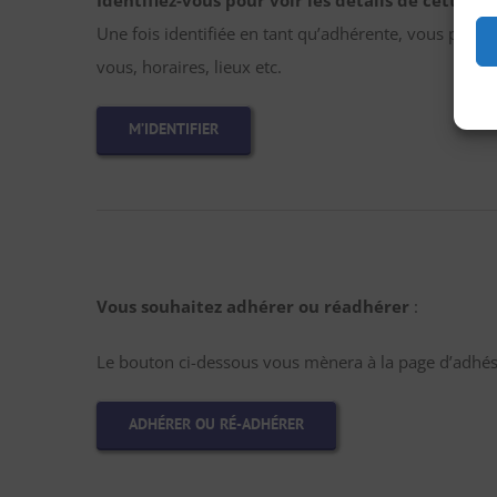
Identifiez-vous pour voir les détails de cette sor
Une fois identifiée en tant qu’adhérente, vous pourre
vous, horaires, lieux etc.
M’IDENTIFIER
Vous souhaitez adhérer ou réadhérer
:
Le bouton ci-dessous vous mènera à la page d’adhési
ADHÉRER OU RÉ-ADHÉRER