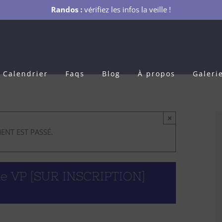
Randos :
vérifiez les infos la veille !
Calendrier
Faqs
Blog
À propos
Galeri
×
ENT EST PASSÉ.
ne VP [SUR INSCRIPTION]