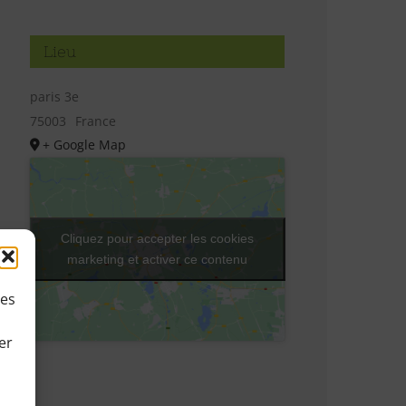
Lieu
paris 3e
75003
France
+ Google Map
Cliquez pour accepter les cookies
marketing et activer ce contenu
ies
er