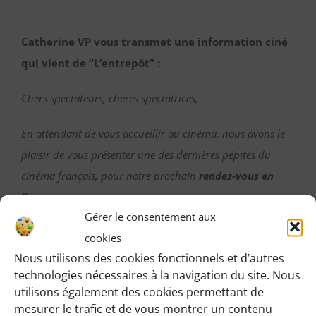
Catherine VP vous transmet une information ciné
qui vient de “L’entrepôt” :
Chers spectateurs, chères spectatrices,
En attendant de vous accueillir au cinéma, nous avons le
plaisir de vous présenter une des dernières pépites du
cinéma français, pour notre prochain
rendez-vous en
ligne…
Gérer le consentement aux
Ce
vendredi 5 février à 19h30
pour une nouvelle
cookies
séance de
Lost In Frenchlation
,
une programmation sous-
Nous utilisons des cookies fonctionnels et d’autres
technologies nécessaires à la navigation du site. Nous
titrée anglais. Replongez dans votre adolescence pour
utilisons également des cookies permettant de
suivre le parcours singulier de deux jeunes filles, à travers
mesurer le trafic et de vous montrer un contenu