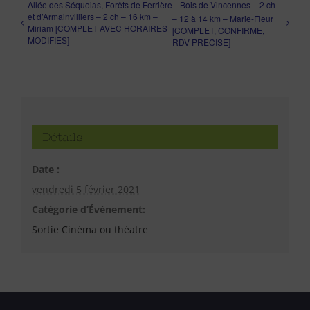
Allée des Séquoias, Forêts de Ferrière
Bois de Vincennes – 2 ch
et d’Armainvilliers – 2 ch – 16 km –
– 12 à 14 km – Marie-Fleur
Miriam [COMPLET AVEC HORAIRES
[COMPLET, CONFIRME,
MODIFIES]
RDV PRECISE]
Détails
Date :
vendredi 5 février 2021
Catégorie d’Évènement:
Sortie Cinéma ou théatre