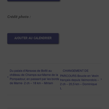
Crédit photo :
AJOUTER AU CALENDRIER
Du palais d’Abraxas de Bofill au
CHANGEMENT DE
château de Champs-sur-Marne de la
PARCOURS Boucle en Vexin
Pompadour, en passant par les bords
français depuis Valmondois –
de Marne- 2 ch – 18 km – Miriam
2 ch – 20,5 km – Dominique
L