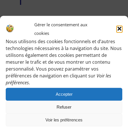
Gérer le consentement aux
Identifiez-vous pour voir les détails de cette
cookies
randonnée
:
Nous utilisons des cookies fonctionnels et d’autres
technologies nécessaires à la navigation du site. Nous
Une fois identifiée en tant qu’adhérente, vous pourrez
utilisons également des cookies permettant de
accéder à toutes les informations de rendez-vous,
mesurer le trafic et de vous montrer un contenu
horaires, lieux, etc.
personnalisé. Vous pouvez paramétrer vos
préférences de navigation en cliquant sur
Voir les
préférences
.
M’IDENTIFIER
Accepter
Refuser
Vous pouvez participer gratuitement à deux
Voir les préférences
randonnées d’essai sans engagement de votre part