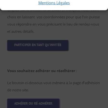
Mentions Légales
:
Cliquez sur le bouton ci-dessous et indiquez-nous votre
choix en laissant vos coordonnées pour que l’on puisse
vous répondre en vous précisant le lieu de rendez-vous
et autres détails.
PARTICIPER EN TANT QU’INVITÉE
Vous souhaitez adhérer ou réadhérer
:
Le bouton ci-dessous vous mènera à la page d’adhésion
de notre site.
ADHÉRER OU RÉ-ADHÉRER