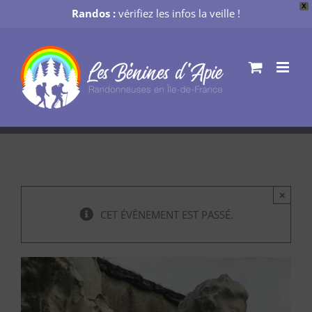
X
Randos :
vérifiez les infos la veille !
Passer
au
contenu
×
CET ÉVÈNEMENT EST PASSÉ.