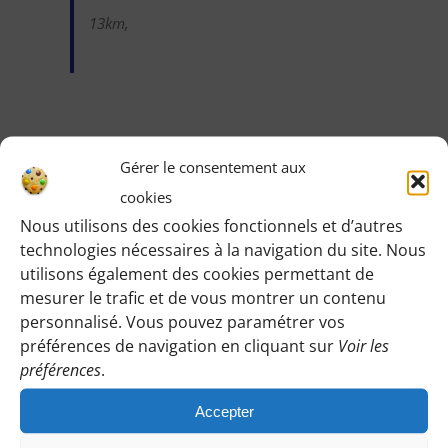
13km,
Gérer le consentement aux
Identifiez-vous pour voir les détails de cette
cookies
randonnée
:
Nous utilisons des cookies fonctionnels et d’autres
Une fois identifiée en tant qu’adhérente, vous pourrez
technologies nécessaires à la navigation du site. Nous
accéder à toutes les informations de rendez-vous,
utilisons également des cookies permettant de
horaires, lieux, etc.
mesurer le trafic et de vous montrer un contenu
personnalisé. Vous pouvez paramétrer vos
préférences de navigation en cliquant sur
Voir les
M’IDENTIFIER
préférences
.
Accepter
AJOUTER AU CALENDRIER