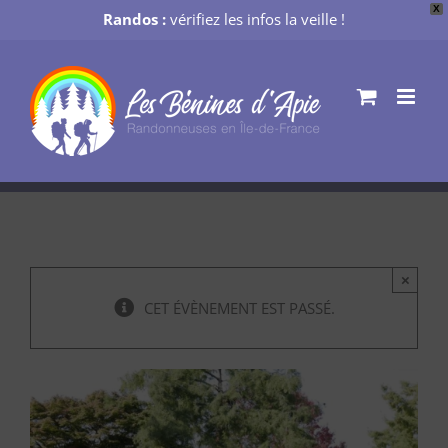
X
Randos :
vérifiez les infos la veille !
Passer
au
contenu
×
CET ÉVÈNEMENT EST PASSÉ.