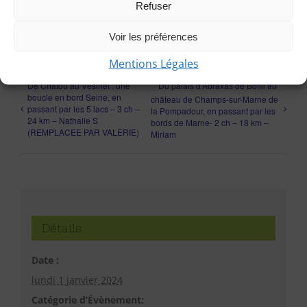
Refuser
Voir les préférences
Mentions Légales
De Chatou au Vésinet : une
Du palais d’Abraxas de Bofill au
boucle en bord Seine, en
château de Champs-sur-Marne de
passant par les 5 lacs – 3 ch –
la Pompadour, en passant par les
24 km – Nathalie S
bords de Marne- 2 ch – 18 km –
(REMPLACEE PAR VALERIE)
Miriam
Détails
Date :
lundi 1 janvier 2024
Catégorie d’Évènement: