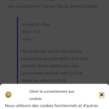
avec sa sculpture la Tour aux figures, de Jean Dubuffet.
Animatrice : Élisa
Allure : 1 ch
13 km
Pas de dénivelé, sauf les 100 marches
pour accéder au jardin Bellini de la Seine
Musicale. Pauses toilettes plus rares
qu’une balade en forêt, mais il y en au
départ, au milieu et à la fin.
Gérer le consentement aux
cookies
Identifiez-vous pour voir les détails de
Nous utilisons des cookies fonctionnels et d’autres