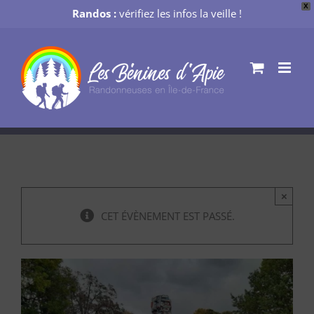
X
Randos :
vérifiez les infos la veille !
Passer
au
contenu
×
CET ÉVÈNEMENT EST PASSÉ.