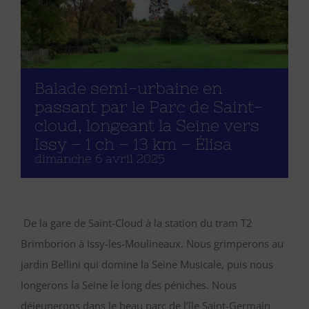
Balade semi-urbaine en
passant par le Parc de Saint-
cloud, longeant la Seine vers
Issy – 1 ch – 13 km – Élisa
dimanche 6 avril 2025
De la gare de Saint-Cloud à la station du tram T2
Brimborion à Issy-les-Moulineaux. Nous grimperons au
jardin Bellini qui domine la Seine Musicale, puis nous
longerons la Seine le long des péniches. Nous
déjeunerons dans le beau parc de l’île Saint-Germain