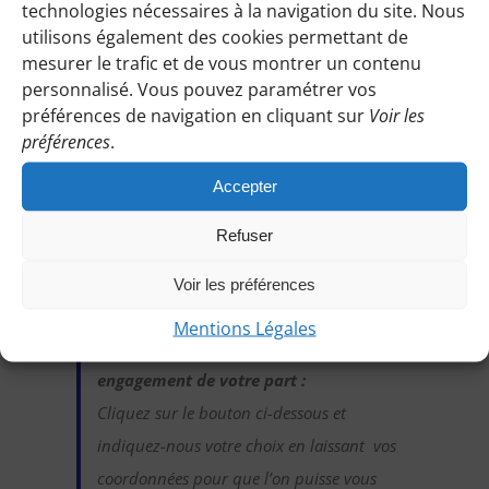
technologies nécessaires à la navigation du site. Nous
cette randonnée
:
utilisons également des cookies permettant de
Une fois identifiée en tant qu’adhérente,
mesurer le trafic et de vous montrer un contenu
vous pourrez accéder à toutes les
personnalisé. Vous pouvez paramétrer vos
informations de rendez-vous, horaires,
préférences de navigation en cliquant sur
Voir les
préférences
.
lieux, etc.
Accepter
M’IDENTIFIER
Refuser
Voir les préférences
Vous pouvez participer gratuitement à
Mentions Légales
deux randonnées d’essai sans
engagement de votre part :
Cliquez sur le bouton ci-dessous et
indiquez-nous votre choix en laissant vos
coordonnées pour que l’on puisse vous