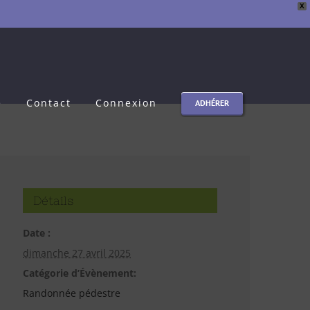
X
e
Contact
Connexion
ADHÉRER
Détails
Date :
dimanche 27 avril 2025
Catégorie d’Évènement:
Randonnée pédestre