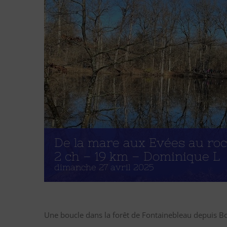
De la mare aux Evées au ro
2 ch – 19 km – Dominique L
dimanche 27 avril 2025
Une boucle dans la forêt de Fontainebleau depuis Bo