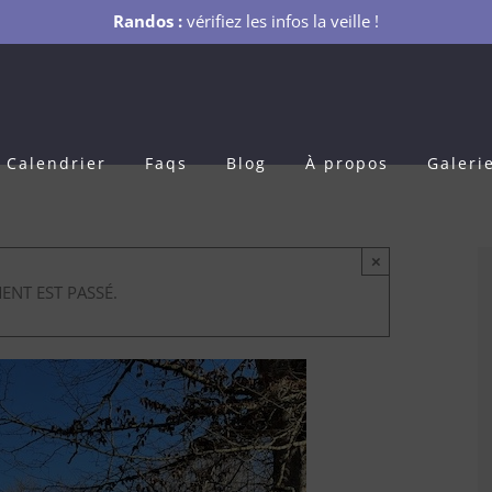
Randos :
vérifiez les infos la veille !
Calendrier
Faqs
Blog
À propos
Galeri
×
ENT EST PASSÉ.