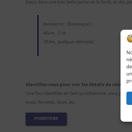
bleus dans une très belle partie de la forêt, et des pa
Animatrice : Dominique L
Allure : 2 ch
19 km, quelques dénivelés
No
né
de
un
pr
Identifiez-vous pour voir les détails de cette r
Une fois identifiée en tant qu’adhérente, vous pourr
vous, horaires, lieux, etc.
M’IDENTIFIER