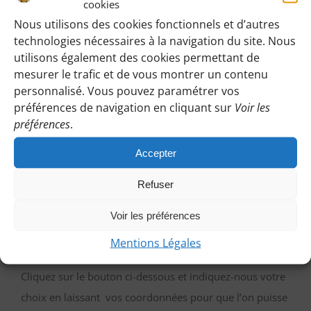
cookies
Identifiez-vous pour voir les détails de cette
Nous utilisons des cookies fonctionnels et d’autres
randonnée
:
technologies nécessaires à la navigation du site. Nous
utilisons également des cookies permettant de
Une fois identifiée en tant qu’adhérente, vous pourrez
mesurer le trafic et de vous montrer un contenu
accéder à toutes les informations de rendez-vous,
personnalisé. Vous pouvez paramétrer vos
horaires, lieux, etc.
préférences de navigation en cliquant sur
Voir les
préférences
.
M’IDENTIFIER
Accepter
Refuser
Vous pouvez participer gratuitement à deux
Voir les préférences
randonnées d’essai sans engagement de votre part
Mentions Légales
:
Cliquez sur le bouton ci-dessous et indiquez-nous votre
choix en laissant vos coordonnées pour que l’on puisse