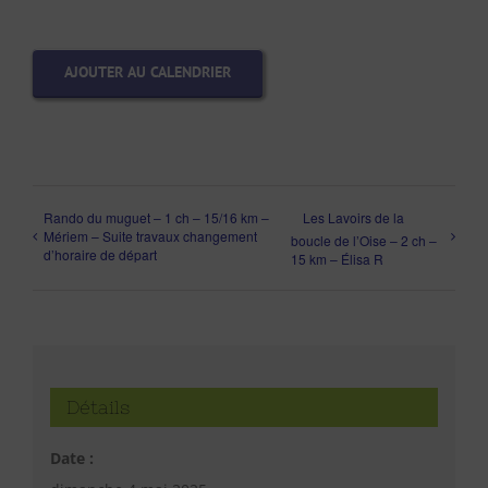
AJOUTER AU CALENDRIER
Rando du muguet – 1 ch – 15/16 km –
Les Lavoirs de la
Mériem – Suite travaux changement
boucle de l’Oise – 2 ch –
d’horaire de départ
15 km – Élisa R
Détails
Date :