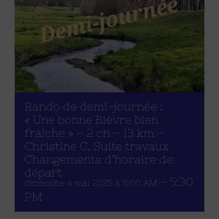
Rando de demi-journée :
« Une bonne Bièvre bien
fraîche » – 2 ch – 13 km –
Christine C. Suite travaux
Changements d’horaire de
départ
-
5:30
dimanche 4 mai 2025 à 11:00 AM
PM