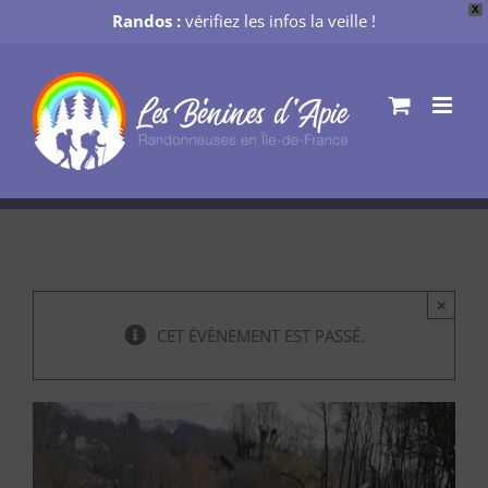
X
Randos :
vérifiez les infos la veille !
Passer
au
contenu
×
CET ÉVÈNEMENT EST PASSÉ.