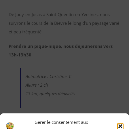
De Jouy-en-Josas à Saint-Quentin-en-Yvelines, nous
suivrons le cours de la Bièvre le long d’un paysage varié
et peu fréquenté.
Prendre un pique-nique, nous déjeunerons vers
13h-13h30
Animatrice : Christine C
Allure : 2 ch
13 km, quelques dénivelés
Gérer le consentement aux