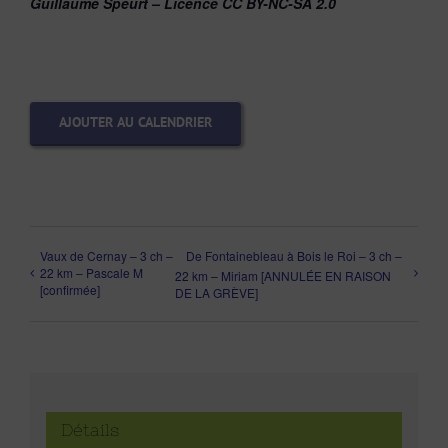
Guillaume Speurt – Licence CC BY-NC-SA 2.0
AJOUTER AU CALENDRIER
Vaux de Cernay – 3 ch –
De Fontainebleau à Bois le Roi – 3 ch –
22 km – Pascale M
22 km – Miriam [ANNULÉE EN RAISON
[confirmée]
DE LA GRÈVE]
Détails