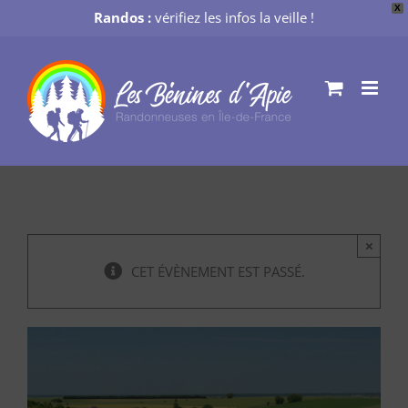
X
Randos :
vérifiez les infos la veille !
Passer
au
contenu
×
CET ÉVÈNEMENT EST PASSÉ.