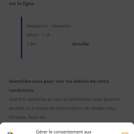
sur la ligne.
Animatrice : Geneviève
Allure : 1 ch
7 km
Annulée
Identifiez-vous pour voir les détails de cette
randonnée
:
Une fois identifiée en tant qu’adhérente, vous pourrez
accéder ici à toutes les informations de rendez-vous,
horaires, lieux etc.
Gérer le consentement aux
M’IDENTIFIER