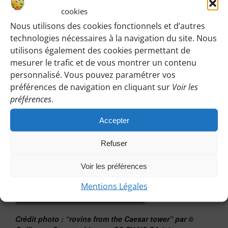
cookies
Nous utilisons des cookies fonctionnels et d’autres
technologies nécessaires à la navigation du site. Nous
utilisons également des cookies permettant de
Vous pouvez participer à une randonnée d’essai
mesurer le trafic et de vous montrer un contenu
sans engagement de votre part :
personnalisé. Vous pouvez paramétrer vos
Cliquez sur le bouton ci-dessous et indiquez-nous votre
préférences de navigation en cliquant sur
Voir les
préférences
.
choix en laissant vos coordonnées pour que l’on puisse
vous répondre en vous précisant le lieu de rendez-vous
Accepter
et autres détails. Afin que nous puissions vous répondre
Refuser
a temps, contactez-nous au plus tard le vendredi
précédent la randonnée.
Voir les préférences
Mentions Légales
PARTICIPER EN TANT QU’INVITÉE
Crédit photo : “rovins from the Caesar tower”
par ©