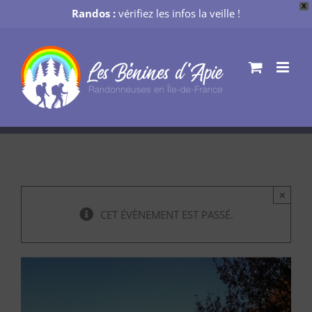
X
Randos :
vérifiez les infos la veille !
Passer
au
contenu
×
CET ÉVÈNEMENT EST PASSÉ.