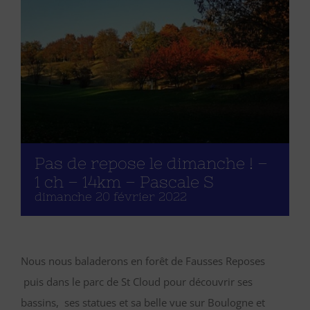
Pas de repose le dimanche ! –
1 ch – 14km – Pascale S
dimanche 20 février 2022
Nous nous baladerons en forêt de Fausses Reposes
puis dans le parc de St Cloud pour découvrir ses
bassins, ses statues et sa belle vue sur Boulogne et