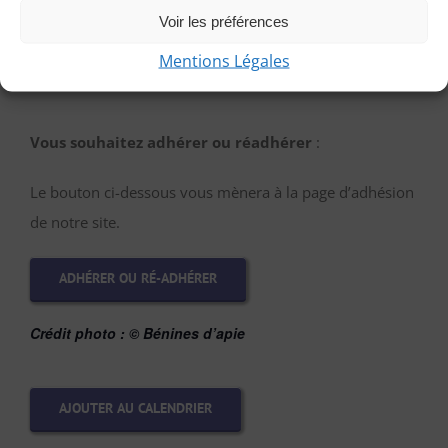
Voir les préférences
PARTICIPER EN TANT QU’INVITÉE
Mentions Légales
Vous souhaitez adhérer ou réadhérer
:
Le bouton ci-dessous vous mènera à la page d’adhésion
de notre site.
ADHÉRER OU RÉ-ADHÉRER
Crédit photo :
© Bénines d’apie
AJOUTER AU CALENDRIER