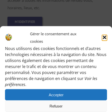
accéder à toutes les informations de rendez-vous,
horaires, lieux, etc.
M’IDENTIFIER
Gérer le consentement aux
cookies
Nous utilisons des cookies fonctionnels et d’autres
technologies nécessaires à la navigation du site. Nous
utilisons également des cookies permettant de
Vous pouvez participer gratuitement à deux
mesurer le trafic et de vous montrer un contenu
randonnées d’essai sans engagement de votre part
personnalisé. Vous pouvez paramétrer vos
:
préférences de navigation en cliquant sur
Voir les
préférences
.
Cliquez sur le bouton ci-dessous et indiquez-nous votre
choix en laissant vos coordonnées pour que l’on puisse
Accepter
vous répondre en vous précisant le lieu de rendez-vous
Refuser
et autres détails.