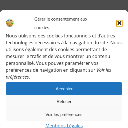
Gérer le consentement aux
Vous pouvez participer gratuitement à deux
cookies
randonnées d’essai sans engagement de votre part
Nous utilisons des cookies fonctionnels et d’autres
:
technologies nécessaires à la navigation du site. Nous
utilisons également des cookies permettant de
Cliquez sur le bouton ci-dessous et indiquez-nous votre
mesurer le trafic et de vous montrer un contenu
choix en laissant vos coordonnées pour que l’on puisse
personnalisé. Vous pouvez paramétrer vos
vous répondre en vous précisant le lieu de rendez-vous
préférences de navigation en cliquant sur
Voir les
et autres détails.
préférences
.
Accepter
PARTICIPER EN TANT QU’INVITÉE
Refuser
Voir les préférences
Vous souhaitez adhérer ou réadhérer
:
Mentions Légales