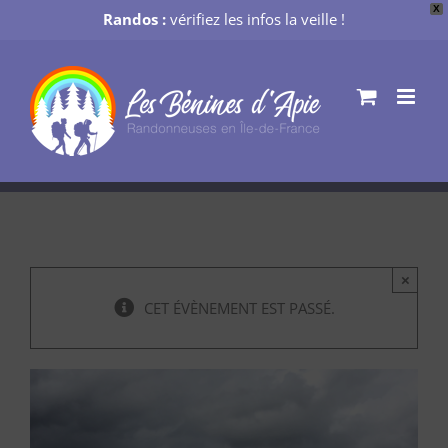
X
Randos :
vérifiez les infos la veille !
Passer
au
contenu
×
CET ÉVÈNEMENT EST PASSÉ.