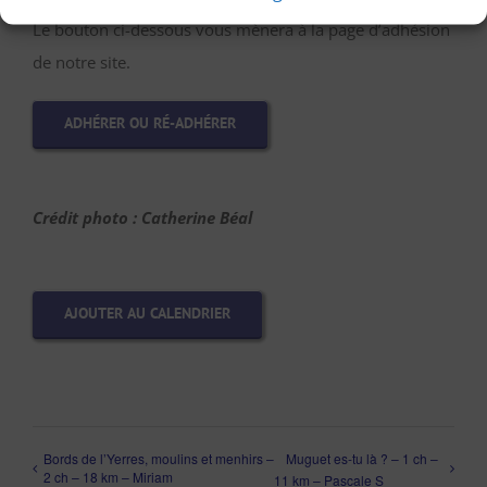
Le bouton ci-dessous vous mènera à la page d’adhésion
de notre site.
ADHÉRER OU RÉ-ADHÉRER
Crédit photo : Catherine Béal
AJOUTER AU CALENDRIER
Bords de l’Yerres, moulins et menhirs –
Muguet es-tu là ? – 1 ch –
2 ch – 18 km – Miriam
11 km – Pascale S