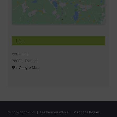
Lieu
versailles
78000
France
+ Google Map
© Copyright 2021 | Les Bénines d’Apie |
Mentions légales
|