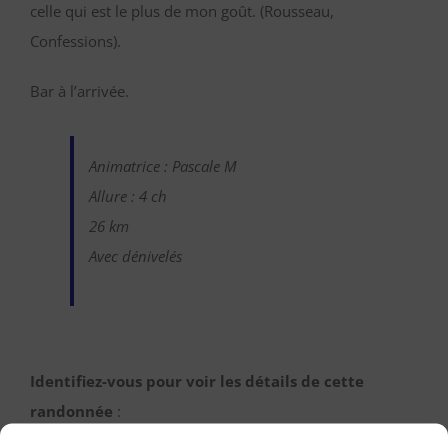
celle qui est le plus de mon goût. (Rousseau,
Confessions).
Bar à l’arrivée.
Animatrice : Pascale M
Allure : 4 ch
26 km
Avec dénivelés
Identifiez-vous pour voir les détails de cette
randonnée
:
Une fois identifiée en tant qu’adhérente, vous pourrez