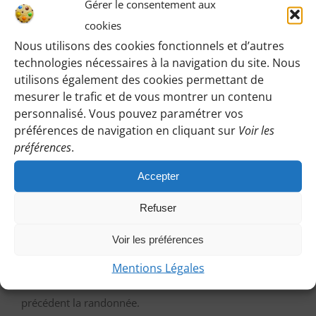
Gérer le consentement aux
accéder ici à toutes les informations de rendez-vous,
cookies
horaires, lieux etc.
Nous utilisons des cookies fonctionnels et d’autres
technologies nécessaires à la navigation du site. Nous
M’IDENTIFIER
utilisons également des cookies permettant de
mesurer le trafic et de vous montrer un contenu
personnalisé. Vous pouvez paramétrer vos
préférences de navigation en cliquant sur
Voir les
préférences
.
Vous pouvez participer à une randonnée d’essai
sans engagement de votre part :
Accepter
Cliquez sur le bouton ci-dessous et indiquez-nous votre
Refuser
choix en laissant vos coordonnées pour que l’on puisse
vous répondre en vous précisant le lieu de rendez-vous
Voir les préférences
et autres détails. Afin que nous puissions vous répondre
Mentions Légales
a temps, contactez-nous au plus tard le vendredi
précédent la randonnée.