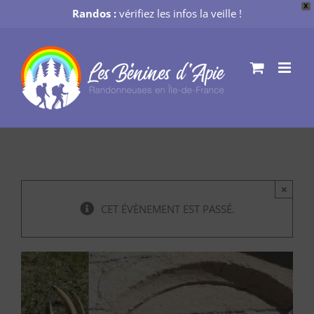
X
Randos :
vérifiez les infos la veille !
Passer
au
contenu
×
CET ÉVÈNEMENT EST PASSÉ.