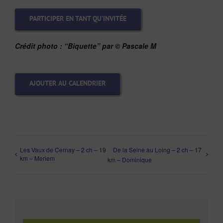
PARTICIPER EN TANT QU’INVITÉE
Crédit photo : “Biquette” par © Pascale M
AJOUTER AU CALENDRIER
Les Vaux de Cernay – 2 ch – 19
De la Seine au Loing – 2 ch – 17
km – Meriem
km – Dominique