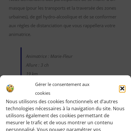
masque (pour les transports et la traversée des zones
urbaines), de gel hydro-alcoolique et de se conformer
aux règles de distanciation que vous rappellera votre
animatrice.
Animatrice : Marie-Fleur
Allure : 3 ch
19 km
Gérer le consentement aux
cookies
Nous utilisons des cookies fonctionnels et d’autres
technologies nécessaires à la navigation du site. Nous
Identifiez-vous pour voir les détails de cette
utilisons également des cookies permettant de
randonnée
:
mesurer le trafic et de vous montrer un contenu
Une fois identifiée en tant qu’adhérente, vous pourrez
personnalisé. Vous pouvez paramétrer vos