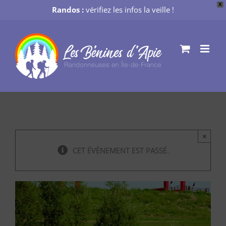
X
Randos :
vérifiez les infos la veille !
Passer
au
contenu
×
CET ÉVÈNEMENT EST PASSÉ.