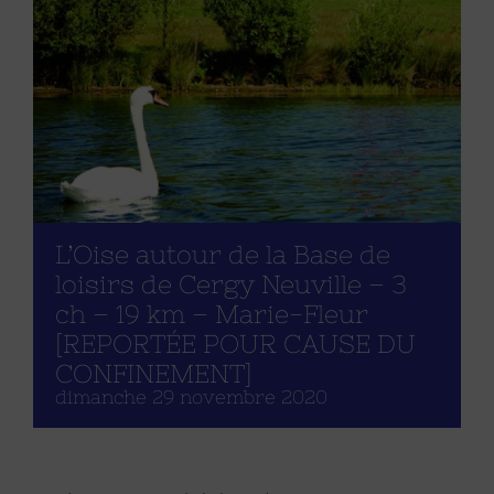
L’Oise autour de la Base de
loisirs de Cergy Neuville – 3
ch – 19 km – Marie-Fleur
[REPORTÉE POUR CAUSE DU
CONFINEMENT]
dimanche 29 novembre 2020