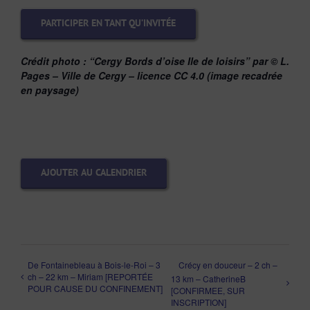
PARTICIPER EN TANT QU’INVITÉE
Crédit photo :
“Cergy Bords d’oise Ile de loisirs” par © L.
Pages – Ville de Cergy – licence CC 4.0 (image recadrée
en paysage)
AJOUTER AU CALENDRIER
De Fontainebleau à Bois-le-Roi – 3
Crécy en douceur – 2 ch –
ch – 22 km – Miriam [REPORTÉE
13 km – CatherineB
POUR CAUSE DU CONFINEMENT]
[CONFIRMEE, SUR
INSCRIPTION]