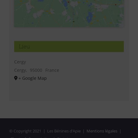
Lieu
Cergy
Cergy
,
95000
France
+ Google Map
© Copyright 2021 | Les Bénines d’Apie |
Mentions légales
|