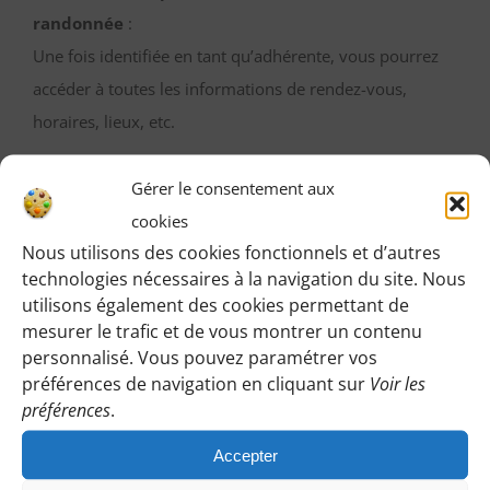
randonnée
:
Une fois identifiée en tant qu’adhérente, vous pourrez
accéder à toutes les informations de rendez-vous,
horaires, lieux, etc.
M’IDENTIFIER
Gérer le consentement aux
cookies
Nous utilisons des cookies fonctionnels et d’autres
technologies nécessaires à la navigation du site. Nous
Vous pouvez participer gratuitement à deux
utilisons également des cookies permettant de
mesurer le trafic et de vous montrer un contenu
randonnées d’essai sans engagement de votre part
personnalisé. Vous pouvez paramétrer vos
:
préférences de navigation en cliquant sur
Voir les
Cliquez sur le bouton ci-dessous et indiquez-nous votre
préférences
.
choix en laissant vos coordonnées pour que l’on puisse
Accepter
vous répondre en vous précisant le lieu de rendez-vous