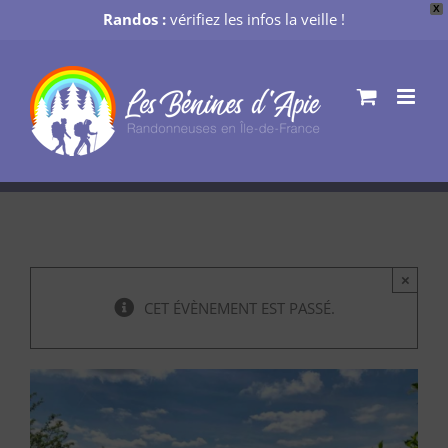
X
Randos :
vérifiez les infos la veille !
Passer
au
contenu
×
CET ÉVÈNEMENT EST PASSÉ.