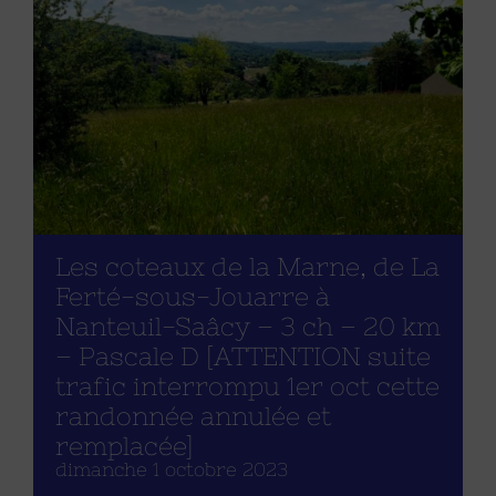
Les coteaux de la Marne, de La
Ferté-sous-Jouarre à
Nanteuil-Saâcy – 3 ch – 20 km
– Pascale D [ATTENTION suite
trafic interrompu 1er oct cette
randonnée annulée et
remplacée]
dimanche 1 octobre 2023