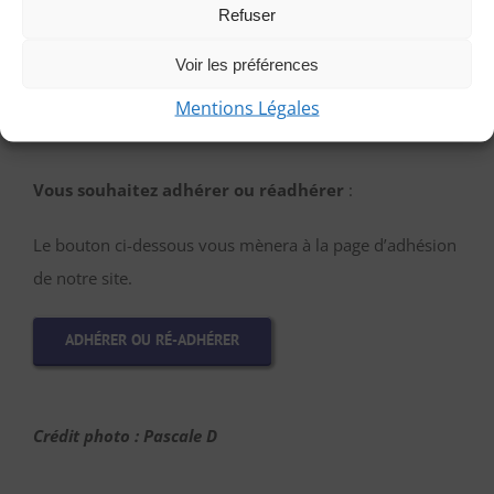
et autres détails.
Refuser
Voir les préférences
PARTICIPER EN TANT QU’INVITÉE
Mentions Légales
Vous souhaitez adhérer ou réadhérer
:
Le bouton ci-dessous vous mènera à la page d’adhésion
de notre site.
ADHÉRER OU RÉ-ADHÉRER
Crédit photo : Pascale D