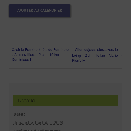
AJOUTER AU CALENDRIER
Ozoir-la-Ferrière forêts de Ferrières et
Aller toujours plus…vers le
d’Armanvilliers – 2 ch – 19 km –
Loing – 2 ch – 16 km – Marie-
Dominique L
Pierre M
Détails
Date :
dimanche 1 octobre 2023
Catégorie d’Évènement: