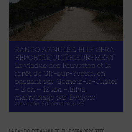
RANDO ANNULÉE. ELLE SERA
REPORTÉE ULTÉRIEUREMENT
Le viaduc des Fauvettes et la
forêt de Gif-sur-Yvette, en
passant par Gometz-le-Châtel
– 2 ch – 12 km – Élisa,
marrainage par Evelyne
dimanche 3 décembre 2023
LA RANDO EST ANNULÉE. ELLE SERA REPORTÉE