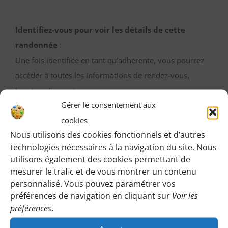
Identifiez-vous pour voir les détails de cette
randonnée
:
Une fois identifiée en tant qu’adhérente, vous pourrez
accéder à toutes les informations de rendez-vous,
horaires, lieux, etc.
Gérer le consentement aux
M’IDENTIFIER
cookies
Nous utilisons des cookies fonctionnels et d’autres
technologies nécessaires à la navigation du site. Nous
utilisons également des cookies permettant de
mesurer le trafic et de vous montrer un contenu
Vous pouvez participer gratuitement à deux
personnalisé. Vous pouvez paramétrer vos
randonnées d’essai sans engagement de votre part
préférences de navigation en cliquant sur
Voir les
:
préférences
.
Cliquez sur le bouton ci-dessous et indiquez-nous votre