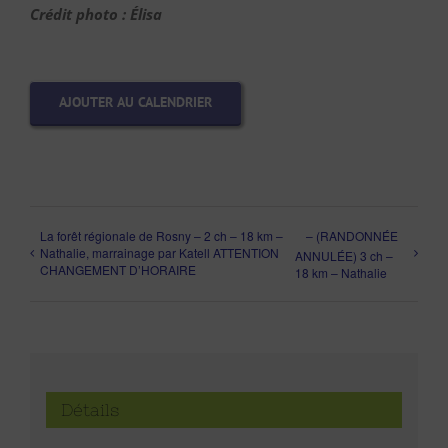
Crédit photo : Élisa
AJOUTER AU CALENDRIER
La forêt régionale de Rosny – 2 ch – 18 km –
– (RANDONNÉE
Nathalie, marrainage par Katell ATTENTION
ANNULÉE) 3 ch –
CHANGEMENT D’HORAIRE
18 km – Nathalie
Détails