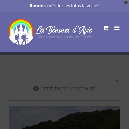
X
Randos :
vérifiez les infos la veille !
Passer
au
contenu
×
CET ÉVÈNEMENT EST PASSÉ.