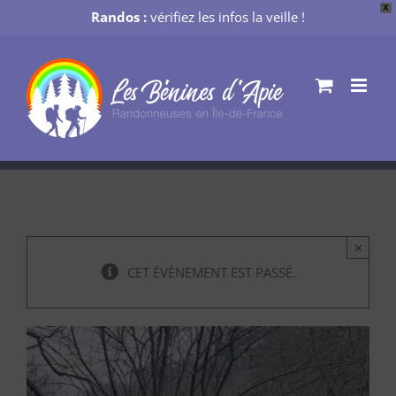
X
Randos :
vérifiez les infos la veille !
Passer
au
contenu
×
CET ÉVÈNEMENT EST PASSÉ.