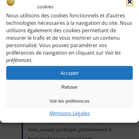
km du départ.
cookies
Nous utilisons des cookies fonctionnels et d’autres
technologies nécessaires à la navigation du site. Nous
utilisons également des cookies permettant de
Identifiez-vous pour voir les détails de
mesurer le trafic et de vous montrer un contenu
cette randonnée
:
personnalisé. Vous pouvez paramétrer vos
préférences de navigation en cliquant sur
Voir les
Une fois identifiée en tant qu’adhérente,
préférences
.
vous pourrez accéder à toutes les
informations de rendez-vous, horaires,
Accepter
lieux, etc.
Refuser
M’IDENTIFIER
Voir les préférences
Mentions Légales
Vous pouvez participer gratuitement à
deux randonnées d’essai sans