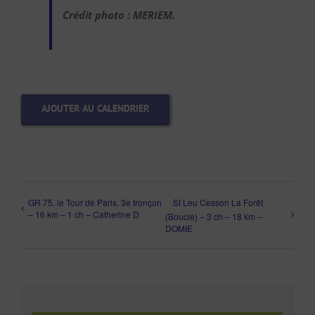
Crédit photo : MERIEM.
AJOUTER AU CALENDRIER
GR 75, le Tour de Paris, 3e tronçon
St Leu Cesson La Forêt
– 16 km – 1 ch – Catherine D
(Boucle) – 3 ch – 18 km –
DOMIE