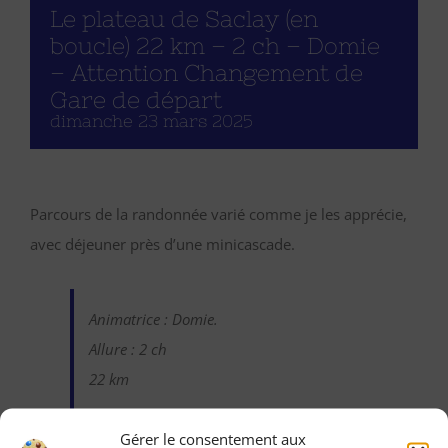
Le plateau de Saclay (en
boucle) 22 km – 2 ch – Domie
– Attention Changement de
Gare de départ
dimanche 23 mars 2025
Parcours de la randonnée varié comme je les apprécie,
avec déjeuner près d’une minicascade.
Animatrice : Domie.
Allure : 2 ch
22 km
198 m de dénivelé. Une forte montée à 1
Gérer le consentement aux