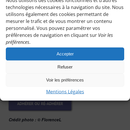
Nous utilisons des cookies fonctionnels et d’autres
technologies nécessaires à la navigation du site. Nous
vous répondre en vous précisant le lieu de rendez-vous
utilisons également des cookies permettant de
et autres détails.
mesurer le trafic et de vous montrer un contenu
personnalisé. Vous pouvez paramétrer vos
PARTICIPER EN TANT QU’INVITÉE
préférences de navigation en cliquant sur
Voir les
préférences
.
Accepter
Vous souhaitez adhérer ou réadhérer
:
Refuser
Le bouton ci-dessous vous mènera à la page d’adhésion
Voir les préférences
de notre site.
Mentions Légales
ADHÉRER OU RÉ-ADHÉRER
Crédit photo :
© FlorenceL