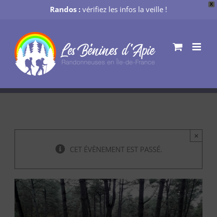
X
Randos :
vérifiez les infos la veille !
Passer
au
contenu
×
CET ÉVÈNEMENT EST PASSÉ.