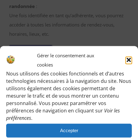
randonnée
:
Une fois identifiée en tant qu’adhérente, vous pourrez
accéder à toutes les informations de rendez-vous,
horaires, lieux, etc.
M’IDENTIFIER
Gérer le consentement aux
cookies
Nous utilisons des cookies fonctionnels et d’autres
technologies nécessaires à la navigation du site. Nous
Vous pouvez participer gratuitement à deux
utilisons également des cookies permettant de
randonnées d’essai sans engagement de votre part
mesurer le trafic et de vous montrer un contenu
personnalisé. Vous pouvez paramétrer vos
:
préférences de navigation en cliquant sur
Voir les
Cliquez sur le bouton ci-dessous et indiquez-nous votre
préférences
.
choix en laissant vos coordonnées pour que l’on puisse
Accepter
vous répondre en vous précisant le lieu de rendez-vous