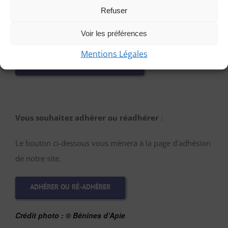
et autres détails. Afin que nous puissions vous répondre
Refuser
à temps, contactez-nous au plus tard le vendredi
Voir les préférences
précédant la randonnée.
Mentions Légales
PARTICIPER EN TANT QU’INVITÉE
Vous souhaitez adhérer ou réadhérer
:
Le bouton ci-dessous vous mènera à la page d’adhésion
de notre site.
ADHÉRER OU RÉ-ADHÉRER
Crédit photo :
© Bénines d’Apie