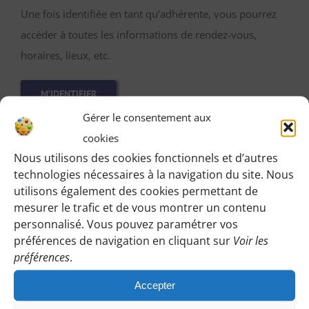
Une fois identifiée en tant qu’adhérente, vous pourrez
accéder à toutes les informations de rendez-vous,
horaires, lieux, etc.
M’IDENTIFIER
Gérer le consentement aux
cookies
Nous utilisons des cookies fonctionnels et d’autres
Vous pouvez participer gratuitement à deux
technologies nécessaires à la navigation du site. Nous
utilisons également des cookies permettant de
randonnées d’essai sans engagement de votre part
mesurer le trafic et de vous montrer un contenu
:
personnalisé. Vous pouvez paramétrer vos
Cliquez sur le bouton ci-dessous et indiquez-nous votre
préférences de navigation en cliquant sur
Voir les
choix en laissant vos coordonnées pour que l’on puisse
préférences
.
vous répondre en vous précisant le lieu de rendez-vous
Accepter
et autres détails.