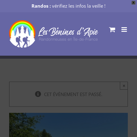
X
Randos :
vérifiez les infos la veille !
Passer
au
contenu
×
CET ÉVÈNEMENT EST PASSÉ.