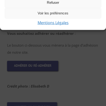
Refuser
PARTICIPER EN TANT QU’INVITÉE
Voir les préférences
Mentions Légales
Vous souhaitez adhérer ou réadhérer
:
Le bouton ci-dessous vous mènera à la page d’adhésion
de notre site.
ADHÉRER OU RÉ-ADHÉRER
Crédit photo : Elisabeth D