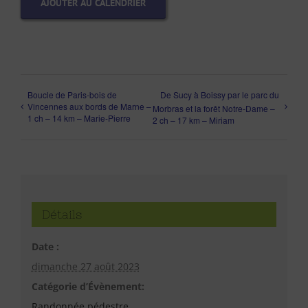
AJOUTER AU CALENDRIER
Boucle de Paris-bois de
De Sucy à Boissy par le parc du
Vincennes aux bords de Marne –
Morbras et la forêt Notre-Dame –
1 ch – 14 km – Marie-Pierre
2 ch – 17 km – Miriam
Détails
Date :
dimanche 27 août 2023
Catégorie d’Évènement:
Randonnée pédestre