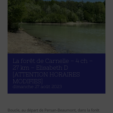
La forêt de Carnelle – 4 ch –
27 km – Elisabeth D
[ATTENTION HORAIRES
MODIFIES]
dimanche 27 août 2023
Boucle, au départ de Persan-Beaumont, dans la forêt