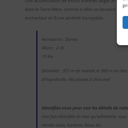
Une accumulation de troncs d’arbres larges et haut
pr
dans le Terre Mère, comme si elles se tenaient les un
enchanteur et d’une sérénité incroyable.
Animatrice : Domie
Allure : 2 ch
15 km
Dénivelés : 357 m en montée et 360 m en desc
d’inquiétude, des pauses à chacune)
Identifiez-vous pour voir les détails de ce
Une fois identifiée en tant qu’adhérente, vous
rendez-vous, horaires, lieux, etc.