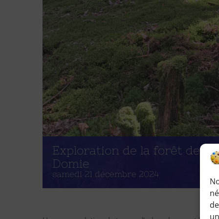
Exploration de la forêt des 
Domie
samedi 21 décembre 2024
No
né
de
un