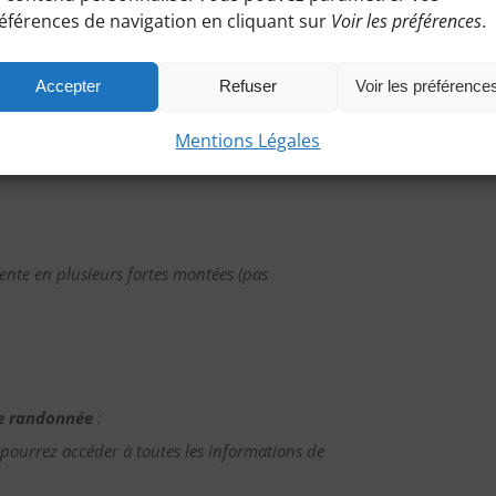
s dont les racines sont profondément enchevêtrées
éférences de navigation en cliquant sur
Voir les préférences
.
es les autres. forêt luxuriante dans un endroit
Accepter
Refuser
Voir les préférence
Mentions Légales
ente en plusieurs fortes montées (pas
tte randonnée
:
 pourrez accéder à toutes les informations de