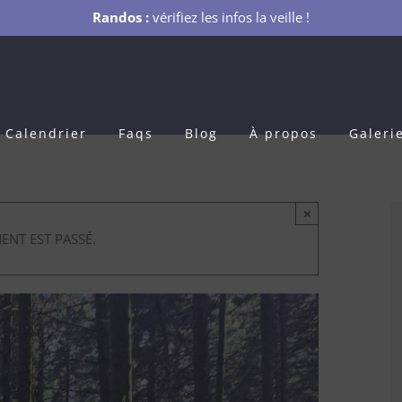
Randos :
vérifiez les infos la veille !
Calendrier
Faqs
Blog
À propos
Galeri
×
ENT EST PASSÉ.