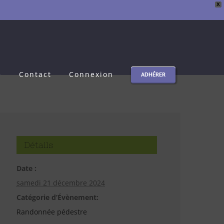
X
e
Contact
Connexion
ADHÉRER
Détails
Date :
samedi 21 décembre 2024
Catégorie d’Évènement:
Randonnée pédestre