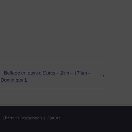
Ballade en pays d’Ourcq – 2 ch – 17 km –
Dominique L
|
Charte de l’association
|
Statuts