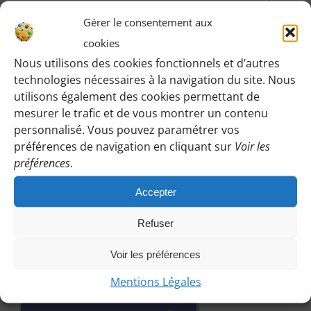
horaires, lieux etc.
Gérer le consentement aux
cookies
M’IDENTIFIER
Nous utilisons des cookies fonctionnels et d’autres
technologies nécessaires à la navigation du site. Nous
utilisons également des cookies permettant de
mesurer le trafic et de vous montrer un contenu
personnalisé. Vous pouvez paramétrer vos
Vous pouvez participer à une randonnée d’essai
préférences de navigation en cliquant sur
Voir les
sans engagement de votre part :
préférences
.
Cliquez sur le bouton ci-dessous et indiquez-nous votre
Accepter
choix en laissant vos coordonnées pour que l’on puisse
vous répondre en vous précisant le lieu de rendez-vous
Refuser
et autres détails. Afin que nous puissions vous répondre
Voir les préférences
a temps, contactez-nous au plus tard le vendredi
précédent la randonnée.
Mentions Légales