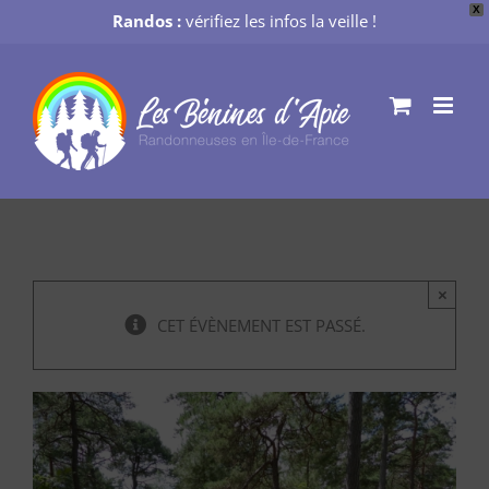
X
Randos :
vérifiez les infos la veille !
Passer
au
contenu
×
CET ÉVÈNEMENT EST PASSÉ.