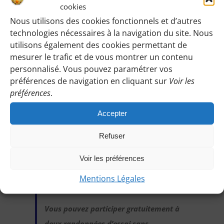
conseillers)
cookies
Nous utilisons des cookies fonctionnels et d’autres
technologies nécessaires à la navigation du site. Nous
utilisons également des cookies permettant de
Identifiez-vous pour voir les détails de
mesurer le trafic et de vous montrer un contenu
personnalisé. Vous pouvez paramétrer vos
cette randonnée
:
préférences de navigation en cliquant sur
Voir les
Une fois identifiée en tant qu’adhérente,
préférences
.
vous pourrez accéder à toutes les
Accepter
informations de rendez-vous, horaires,
lieux, etc.
Refuser
Voir les préférences
M’IDENTIFIER
Mentions Légales
Vous pouvez participer gratuitement à
deux randonnées d’essai sans