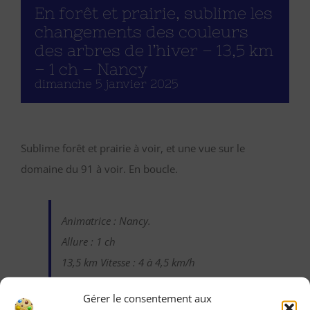
En forêt et prairie, sublime les
changements des couleurs
des arbres de l’hiver – 13,5 km
– 1 ch – Nancy
dimanche 5 janvier 2025
Sublime forêt et prairie à voir, et une vue sur le
domaine du 91 à voir. En boucle.
Animatrice : Nancy.
Allure : 1 ch
13,5 km Vitesse : 4 à 4,5 km/h
Dénivelés : oui (les bâtons sont
Gérer le consentement aux