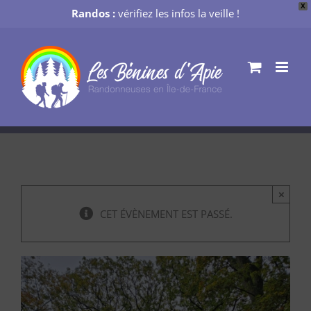
X
Randos :
vérifiez les infos la veille !
Passer
au
contenu
×
CET ÉVÈNEMENT EST PASSÉ.