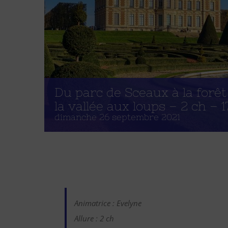
Du parc de Sceaux à la forê
la vallée aux loups – 2 ch – 
dimanche 26 septembre 2021
Animatrice : Evelyne
Allure : 2 ch