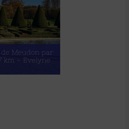
t de Meudon par
17 km – Evelyne