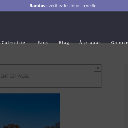
Randos :
vérifiez les infos la veille !
Calendrier
Faqs
Blog
À propos
Galeri
×
ENT EST PASSÉ.