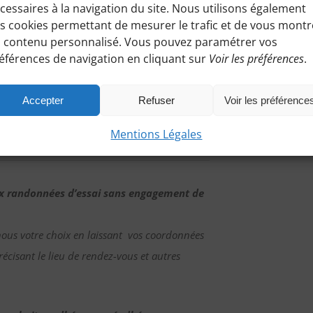
cessaires à la navigation du site. Nous utilisons également
s cookies permettant de mesurer le trafic et de vous montr
 contenu personnalisé. Vous pouvez paramétrer vos
tte randonnée
:
éférences de navigation en cliquant sur
Voir les préférences
.
 pourrez accéder à toutes les informations de
Accepter
Refuser
Voir les préférence
Mentions Légales
ux randonnées d’essai sans engagement de
nous votre choix en laissant vos coordonnées
écisant le lieu de rendez-vous et autres