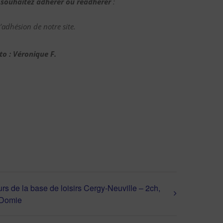
 souhaitez adhérer ou réadhérer
:
adhésion de notre site.
to : Véronique F.
rs de la base de loisirs Cergy-Neuville – 2ch,
 Domie