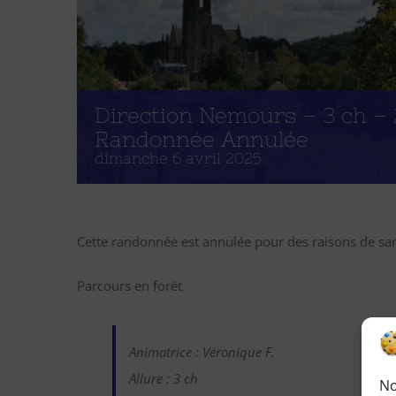
Direction Nemours – 3 ch – 
Randonnée Annulée
dimanche 6 avril 2025
Cette randonnée est annulée pour des raisons de san
Parcours en forêt.
Animatrice : Véronique F.
Allure : 3 ch
No