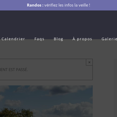
Randos :
vérifiez les infos la veille !
Calendrier
Faqs
Blog
À propos
Galeri
×
ENT EST PASSÉ.