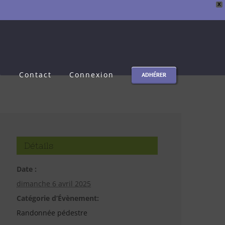
X
e
Contact
Connexion
ADHÉRER
Détails
Date :
dimanche 6 avril 2025
Catégorie d’Évènement:
Randonnée pédestre