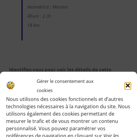
Animatrice : Meriem
Allure : 2 ch
18 km
Identifiez-vous pour voir les détails de cette
randonnée
:
Gérer le consentement aux
Une fois identifiée en tant qu’adhérente, vous pourrez
cookies
accéder à toutes les informations de rendez-vous,
Nous utilisons des cookies fonctionnels et d’autres
technologies nécessaires à la navigation du site. Nous
horaires, lieux, etc.
utilisons également des cookies permettant de
mesurer le trafic et de vous montrer un contenu
M’IDENTIFIER
personnalisé. Vous pouvez paramétrer vos
préférences de navigation en cliquant sur
Voir les