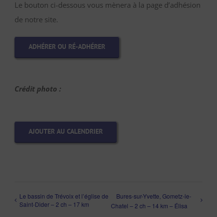
Le bouton ci-dessous vous mènera à la page d’adhésion
de notre site.
ADHÉRER OU RÉ-ADHÉRER
Crédit photo :
AJOUTER AU CALENDRIER
Le bassin de Trévoix et l’église de
Bures-sur-Yvette, Gometz-le-
Saint-Dider – 2 ch – 17 km
Chatel – 2 ch – 14 km – Élisa