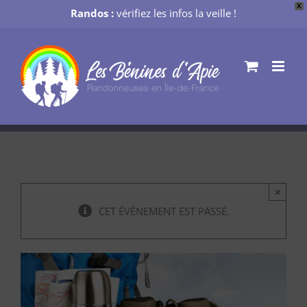
X
Randos :
vérifiez les infos la veille !
Passer
au
contenu
×
CET ÉVÈNEMENT EST PASSÉ.